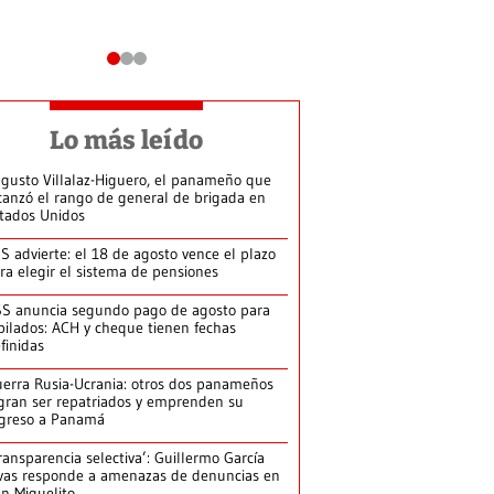
Lo más leído
gusto Villalaz-Higuero, el panameño que
canzó el rango de general de brigada en
tados Unidos
S advierte: el 18 de agosto vence el plazo
ra elegir el sistema de pensiones
S anuncia segundo pago de agosto para
bilados: ACH y cheque tienen fechas
finidas
erra Rusia-Ucrania: otros dos panameños
gran ser repatriados y emprenden su
greso a Panamá
ransparencia selectiva’: Guillermo García
vas responde a amenazas de denuncias en
n Miguelito