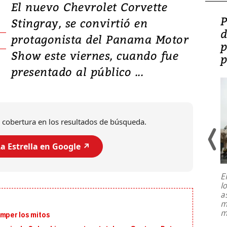
El nuevo Chevrolet Corvette
Video: Lula lanza su
P
Stingray, se convirtió en
candidatura con
d
protagonista del Panama Motor
promesas de inversión
p
Show este viernes, cuando fue
en defensa, educación y
p
presentado al público ...
tierras raras
 cobertura en los resultados de búsqueda.
a Estrella en Google ↗️
E
l
Entre recuerdos y escuetas
a
referencias hacia sus adversarios, el
m
presidente de Brasil, Luiz Inácio Lula
m
omper los mitos
da Silva, oficializó este domingo su
candidatura
...