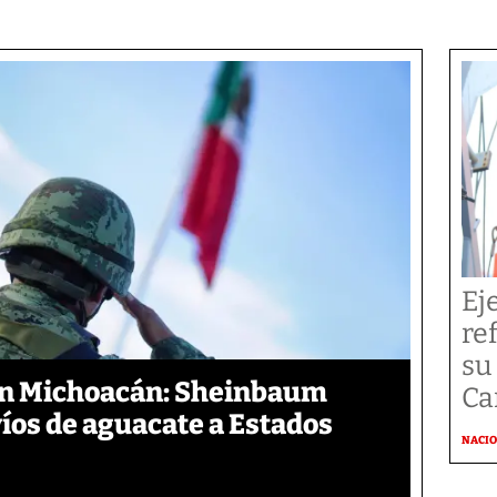
Ej
re
su
en Michoacán: Sheinbaum
Ca
íos de aguacate a Estados
NACI