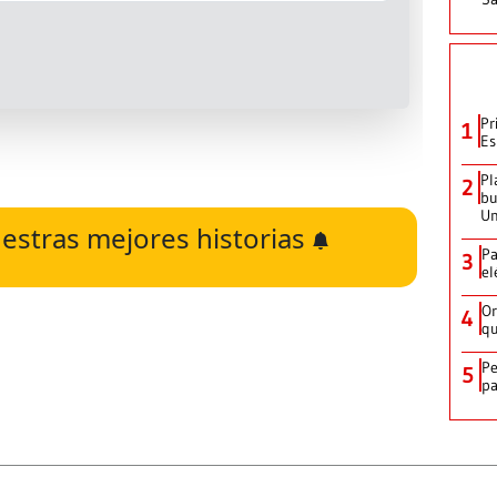
Pr
1
Es
Pl
2
bu
Un
estras mejores historias
Pa
3
el
Or
4
qu
Pe
5
pa