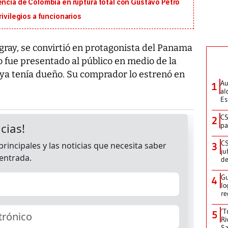
encia de Colombia en ruptura total con Gustavo Petro
rivilegios a funcionarios
gray, se convirtió en protagonista del Panama
 fue presentado al público en medio de la
 ya tenía dueño. Su comprador lo estrenó en
Au
1
al
Es
CS
2
pa
CS
3
ju
de
Gu
4
lo
re
‘T
5
Ri
Sa