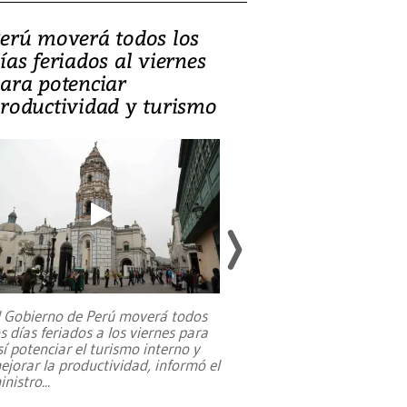
erú moverá todos los
Video, Catalin
ías feriados al viernes
‘Si la gente el
ara potenciar
criminales, la
roductividad y turismo
sociedades de
suicidarse’
l Gobierno de Perú moverá todos
os días feriados a los viernes para
La exmagistrada co
sí potenciar el turismo interno y
sobre el rol de contr
ejorar la productividad, informó el
periodismo, el derech
inistro
...
reformas constitucio
desafíos de nuevas t