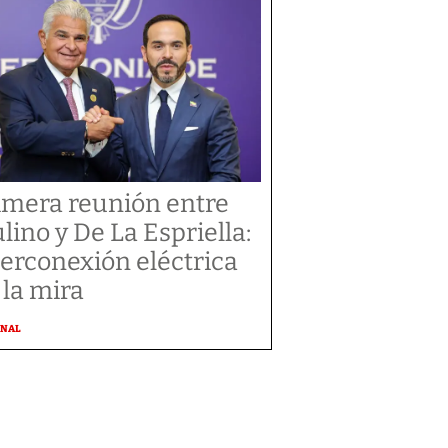
imera reunión entre
lino y De La Espriella:
terconexión eléctrica
 la mira
ONAL