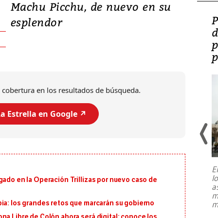
Machu Picchu, de nuevo en su
Video: Lula lanza su
P
esplendor
candidatura con
d
promesas de inversión
p
en defensa, educación y
p
tierras raras
 cobertura en los resultados de búsqueda.
a Estrella en Google ↗️
E
l
gado en la Operación Trillizas por nuevo caso de
Entre recuerdos y escuetas
a
referencias hacia sus adversarios, el
m
presidente de Brasil, Luiz Inácio Lula
ia: los grandes retos que marcarán su gobierno
m
da Silva, oficializó este domingo su
candidatura
...
na Libre de Colón ahora será digital: conoce los