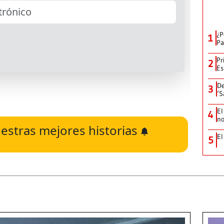
¿P
1
Pa
Pr
2
Es
De
3
‘S
El
4
no
estras mejores historias
El
5