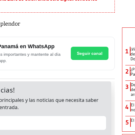
splendor
e Panamá en WhatsApp
¡V
1
Seguir canal
de
as importantes y mantente al día
D
App.
¿P
2
Pa
De
3
de
a
El
4
no
El
5