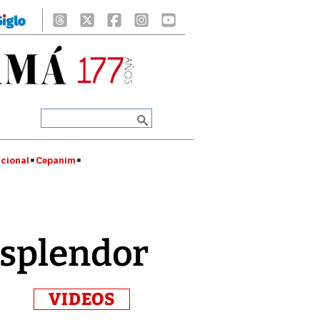
cional
Cepanim
esplendor
VIDEOS