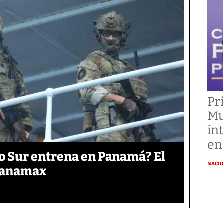
Pr
Mu
in
en
o Sur entrena en Panamá? El
NACI
 Panamax