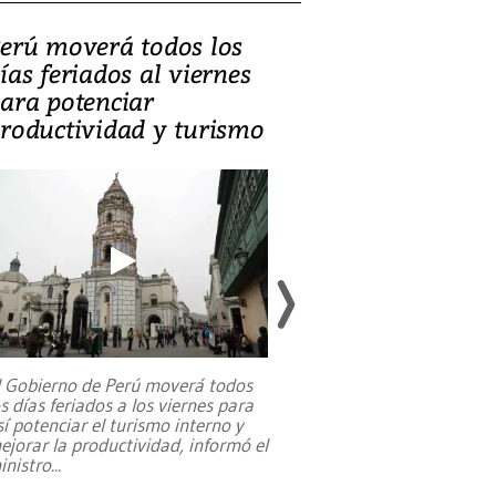
erú moverá todos los
Video, Catalin
ías feriados al viernes
‘Si la gente el
ara potenciar
criminales, la
roductividad y turismo
sociedades de
suicidarse’
l Gobierno de Perú moverá todos
os días feriados a los viernes para
La exmagistrada co
sí potenciar el turismo interno y
sobre el rol de contr
ejorar la productividad, informó el
periodismo, el derech
inistro
...
reformas constitucio
desafíos de nuevas t