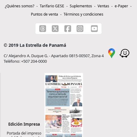
¿Quiénes somos?
Tarifario GESE
Suplementos
Ventas
e-Paper
Puntos de venta
Términos y condiciones
© 2019 La Estrella de Panamá
C/ Alejandro A. Duque G. - Apartado 0815-00507, Zona 4
Teléfono: +507 204-0000
Edición Impresa
Portada del impreso