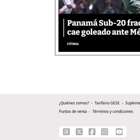
Panamá Sub-20 frac
cae goleado ante M
FÚTBOL
¿Quiénes somos?
Tarifario GESE
Supleme
Puntos de venta
Términos y condiciones