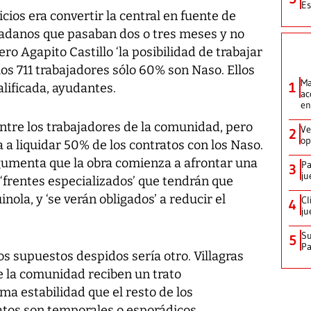
Es
cios era convertir la central en fuente de
dadanos que pasaban dos o tres meses y no
ero Agapito Castillo ‘la posibilidad de trabajar
los 711 trabajadores sólo 60% son Naso. Ellos
Ma
1
alificada, ayudantes.
ac
en
ntre los trabajadores de la comunidad, pero
Ve
2
op
 a liquidar 50% de los contratos con los Naso.
rgumenta que la obra comienza a afrontar una
Pa
3
ju
‘frentes especializados’ que tendrán que
nola, y ‘se verán obligados’ a reducir el
Cl
4
ju
Su
5
P
os supuestos despidos sería otro. Villagras
e la comunidad reciben un trato
ma estabilidad que el resto de los
atos son temporales o esporádicos.