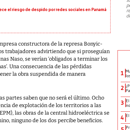
emergencia de gran
...
p
rece el riesgo de despido por redes sociales en Panamá
r
d
mpresa constructora de la represa Bonyic-
os trabajadores advirtiendo que si proseguían
enas Naso, se verían ‘obligados a terminar los
nas’. Una consecuencia de las pérdidas
Mu
1
ener la obra suspendida de manera
lo
¿P
2
Pa
as partes saben que no será el último. Ocho
El
3
cia de explotación de los territorios a las
no
PM), las obras de la central hidroeléctrica se
El
4
no, ninguno de los dos percibe beneficios.
Pr
5