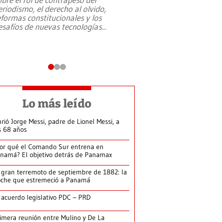
eriodismo, el derecho al olvido,
presidente de Brasil,
eformas constitucionales y los
da Silva, oficializó 
esafíos de nuevas tecnologías
...
candidatura
...
Lo más leído
rió Jorge Messi, padre de Lionel Messi, a
s 68 años
or qué el Comando Sur entrena en
namá? El objetivo detrás de Panamax
 gran terremoto de septiembre de 1882: la
che que estremeció a Panamá
 acuerdo legislativo PDC – PRD
imera reunión entre Mulino y De La