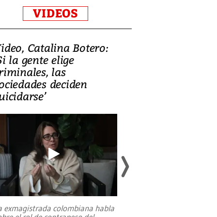
VIDEOS
ideo, Catalina Botero:
Video: Lula la
Si la gente elige
candidatura 
riminales, las
promesas de i
ociedades deciden
en defensa, ed
uicidarse’
tierras raras
a exmagistrada colombiana habla
Entre recuerdos y es
obre el rol de contrapeso del
referencias hacia sus