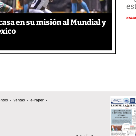
es
NACI
asa en su misión al Mundial y
éxico
ntos
Ventas
e-Paper