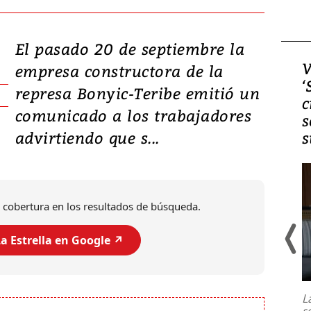
El pasado 20 de septiembre la
Video, Japón: Terremoto
V
empresa constructora de la
deja heridos y graves
‘
represa Bonyic-Teribe emitió un
daños en Kumamoto
c
comunicado a los trabajadores
s
advirtiendo que s...
s
 cobertura en los resultados de búsqueda.
a Estrella en Google ↗️
Un fuerte terremoto de magnitud
7,1 se registró este martes 28 de
julio en la prefectura de Kumamoto,
L
al sur de Japón, provocando una
s