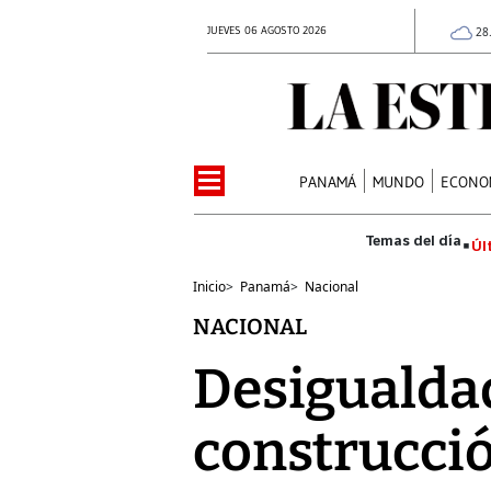
JUEVES 06 AGOSTO 2026
28
PANAMÁ
MUNDO
ECONO
Úl
Inicio
>
Panamá
>
Nacional
NACIONAL
Desigualdad
construcció