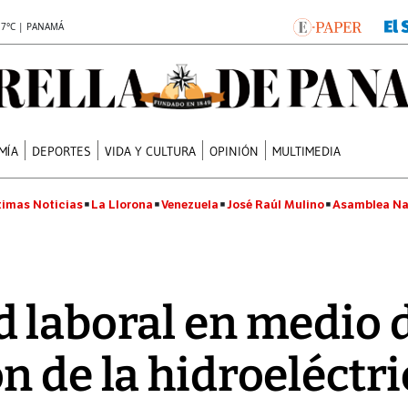
.7°C | PANAMÁ
MÍA
DEPORTES
VIDA Y CULTURA
OPINIÓN
MULTIMEDIA
timas Noticias
La Llorona
Venezuela
José Raúl Mulino
Asamblea Na
 laboral en medio d
n de la hidroeléctri