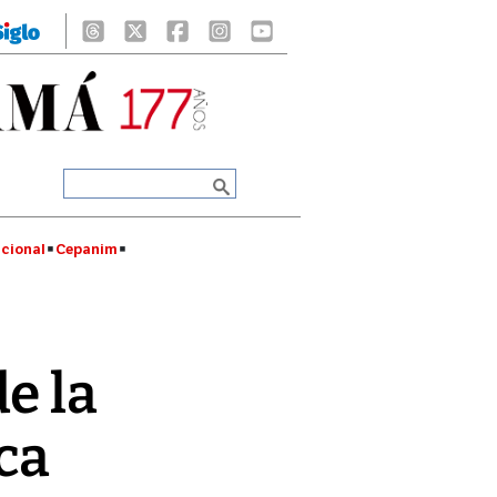
cional
Cepanim
e la
ca