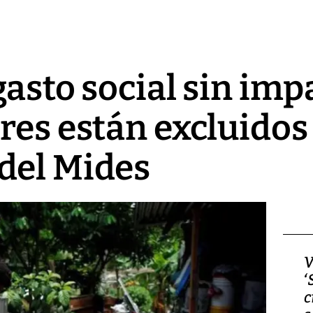
gasto social sin imp
res están excluidos 
del Mides
Video, Japón: Terremoto
V
deja heridos y graves
‘
daños en Kumamoto
c