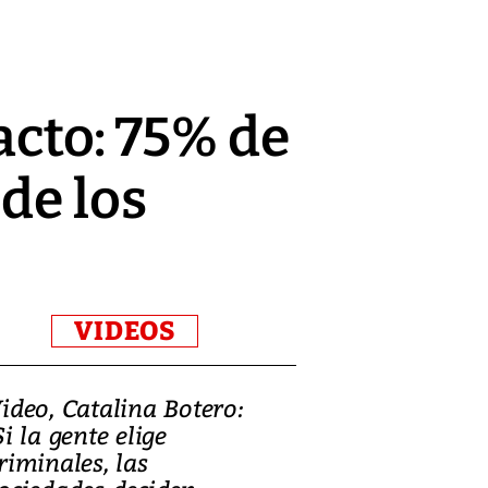
acto: 75% de
de los
VIDEOS
ideo, Catalina Botero:
Video: Lula la
Si la gente elige
candidatura 
riminales, las
promesas de i