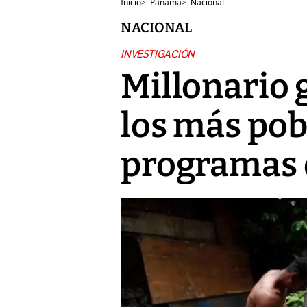
Inicio
>
Panamá
>
Nacional
NACIONAL
INVESTIGACIÓN
Millonario 
los más pob
programas 