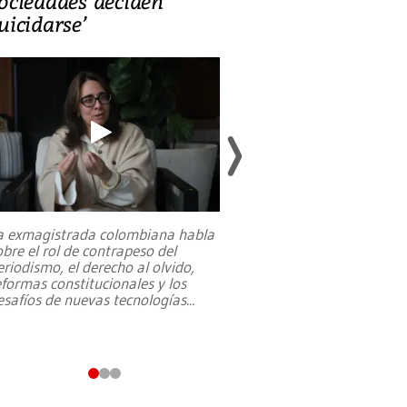
ociedades deciden
en defensa, ed
uicidarse’
tierras raras
a exmagistrada colombiana habla
Entre recuerdos y es
obre el rol de contrapeso del
referencias hacia sus
eriodismo, el derecho al olvido,
presidente de Brasil,
eformas constitucionales y los
da Silva, oficializó 
esafíos de nuevas tecnologías
...
candidatura
...