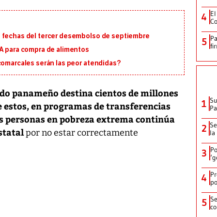
El
4
Co
s fechas del tercer desembolso de septiembre
Pa
5
fi
MA para compra de alimentos
 comarcales serán las peor atendidas?
do panameño destina cientos de millones
Su
1
de estos, en programas de transferencias
P
as personas en pobreza extrema continúa
Se
2
statal
por no estar correctamente
la
Po
3
‘g
Pr
4
po
Se
5
co