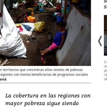
s
s
Un fuerte terremoto de magnitud
7,1 se registró este martes 28 de
julio en la prefectura de Kumamoto,
L
al sur de Japón, provocando una
s
emergencia de gran
...
s territorios que concentran altos niveles de pobreza
p
r
 regiones con menos beneficiarios de programas sociales
d
namá
La cobertura en las regiones con
mayor pobreza sigue siendo