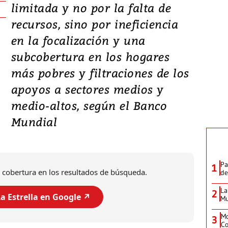
limitada y no por la falta de
recursos, sino por ineficiencia
en la focalización y una
subcobertura en los hogares
más pobres y filtraciones de los
apoyos a sectores medios y
medio-altos, según el Banco
Mundial
Pa
1
 cobertura en los resultados de búsqueda.
de
La
2
a Estrella en Google ↗️
Mu
Mo
3
Co