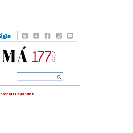
cional
Cepanim