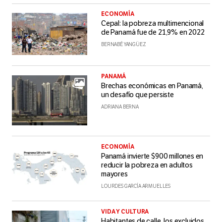
ECONOMÍA
Cepal: la pobreza multimencional
de Panamá fue de 21,9% en 2022
BERNABÉ YANGÜEZ
PANAMÁ
Brechas económicas en Panamá,
un desafío que persiste
ADRIANA BERNA
ECONOMÍA
Panamá invierte $900 millones en
reducir la pobreza en adultos
mayores
LOURDES GARCÍA ARMUELLES
VIDA Y CULTURA
Habitantes de calle, los excluidos