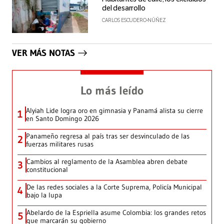
del desarrollo
CARLOS ESCUDERO-NÚÑEZ
VER MÁS NOTAS
Lo más leído
Alyiah Lide logra oro en gimnasia y Panamá alista su cierre
1
en Santo Domingo 2026
Panameño regresa al país tras ser desvinculado de las
2
fuerzas militares rusas
Cambios al reglamento de la Asamblea abren debate
3
constitucional
De las redes sociales a la Corte Suprema, Policía Municipal
4
bajo la lupa
Abelardo de la Espriella asume Colombia: los grandes retos
5
que marcarán su gobierno