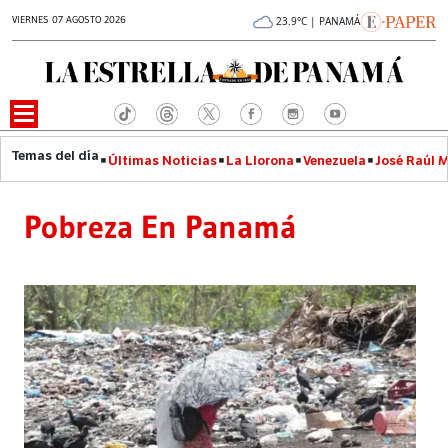
VIERNES 07 AGOSTO 2026
23.9°C | PANAMÁ
Últimas Noticias
La Llorona
Venezuela
José Raúl 
Pobreza En Panamá