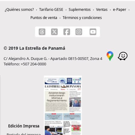
¿Quiénes somos?
Tarifario GESE
Suplementos
Ventas
e-Paper
Puntos de venta
Términos y condiciones
© 2019 La Estrella de Panamá
C/ Alejandro A. Duque G. - Apartado 0815-00507, Zona 4
Teléfono: +507 204-0000
Edición Impresa
Portada del impreso