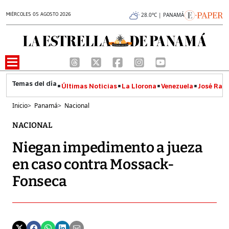
MIÉRCOLES 05 AGOSTO 2026
28.0°C | PANAMÁ
Últimas Noticias
La Llorona
Venezuela
José Raúl
Inicio
>
Panamá
>
Nacional
NACIONAL
Niegan impedimento a jueza
en caso contra Mossack-
Fonseca