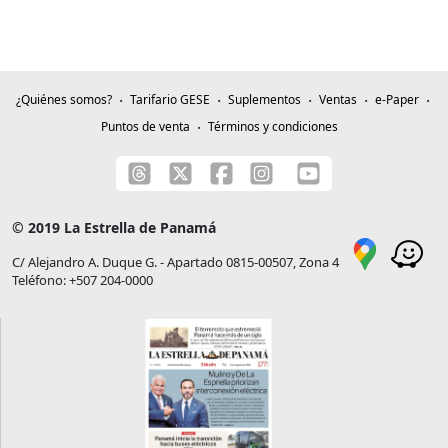
¿Quiénes somos?
Tarifario GESE
Suplementos
Ventas
e-Paper
Puntos de venta
Términos y condiciones
© 2019 La Estrella de Panamá
C/ Alejandro A. Duque G. - Apartado 0815-00507, Zona 4
Teléfono: +507 204-0000