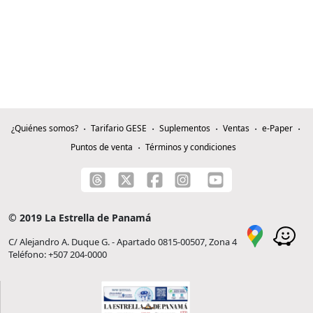
¿Quiénes somos?
Tarifario GESE
Suplementos
Ventas
e-Paper
Puntos de venta
Términos y condiciones
© 2019 La Estrella de Panamá
C/ Alejandro A. Duque G. - Apartado 0815-00507, Zona 4
Teléfono: +507 204-0000