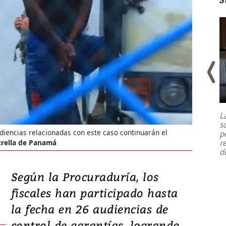
Un fuerte terremoto de magnitud
7,1 se registró este martes 28 de
julio en la prefectura de Kumamoto,
L
al sur de Japón, provocando una
s
emergencia de gran
...
udiencias relacionadas con este caso continuarán el
p
r
strella de Panamá
d
Según la Procuraduría, los
fiscales han participado hasta
la fecha en 26 audiencias de
control de garantías, logrando