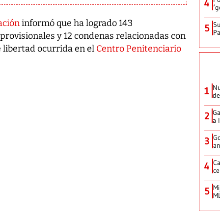
4
‘g
ación
informó que ha logrado 143
Su
5
P
provisionales y 12 condenas relacionadas con
 libertad ocurrida en el
Centro Penitenciario
Nu
1
de
Ga
2
a 
Go
3
an
Ca
4
ce
Mi
5
ML