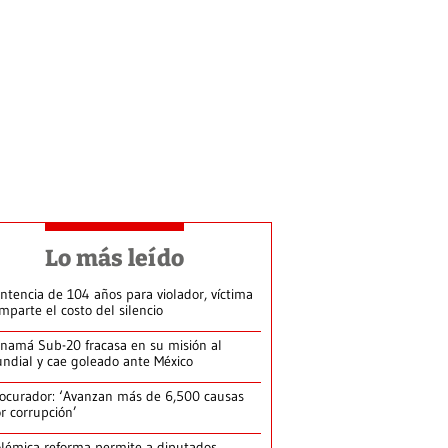
Lo más leído
ntencia de 104 años para violador, víctima
mparte el costo del silencio
namá Sub-20 fracasa en su misión al
ndial y cae goleado ante México
ocurador: ‘Avanzan más de 6,500 causas
r corrupción’
lémica reforma permite a diputados