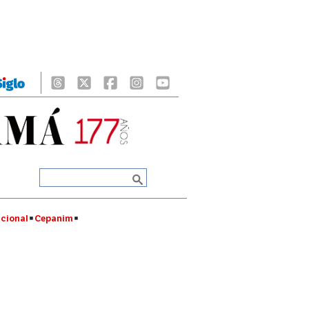
cional
Cepanim