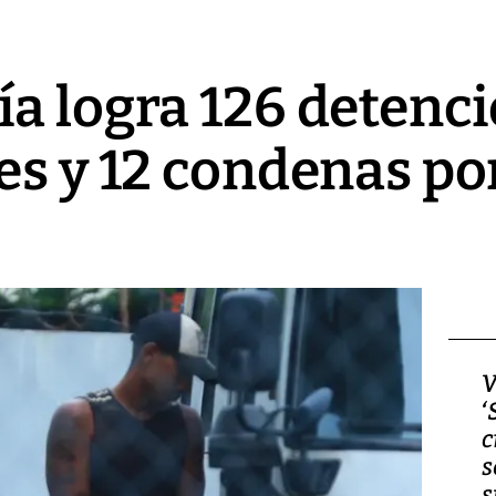
a logra 126 detenc
es y 12 condenas po
Video, Japón: Terremoto
V
deja heridos y graves
‘
daños en Kumamoto
c
s
s