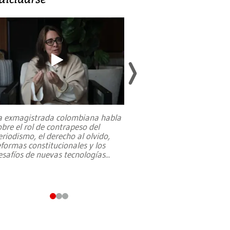
a exmagistrada colombiana habla
Entre recuerdos y es
obre el rol de contrapeso del
referencias hacia sus
eriodismo, el derecho al olvido,
presidente de Brasil,
eformas constitucionales y los
da Silva, oficializó 
esafíos de nuevas tecnologías
...
candidatura
...