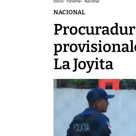
Inicio
>
Panamá
>
Nacional
NACIONAL
Procuradurí
provisional
La Joyita