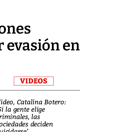
iones
r evasión en
VIDEOS
ideo, Catalina Botero:
Video: Lula la
Si la gente elige
candidatura 
riminales, las
promesas de i
ociedades deciden
en defensa, ed
uicidarse’
tierras raras