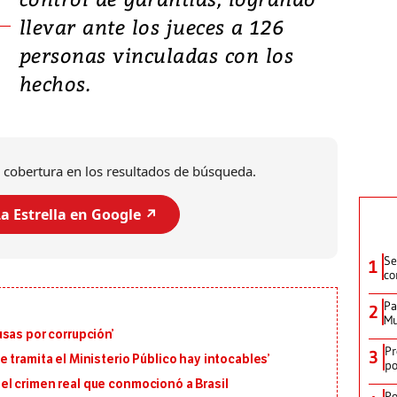
llevar ante los jueces a 126
personas vinculadas con los
hechos.
 cobertura en los resultados de búsqueda.
a Estrella en Google ↗️
Se
1
co
Pa
2
Mu
sas por corrupción’
Pr
3
 tramita el Ministerio Público hay intocables’
po
en el crimen real que conmocionó a Brasil
Po