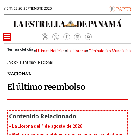
VIERNES 26 SEPTIEMBRE 2025
Últimas Noticias
La Llorona
Eliminatorias Mundialistas
Inicio
>
Panamá
>
Nacional
NACIONAL
El último reembolso
La Llorona del 4 de agosto de 2026
MiBus reconoce problemas con los nuevos validadores