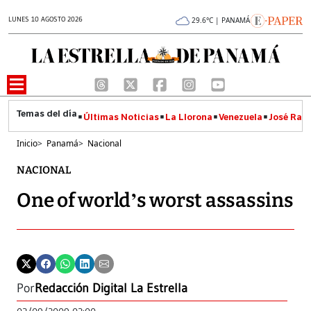
LUNES 10 AGOSTO 2026
29.6°C | PANAMÁ
Últimas Noticias
La Llorona
Venezuela
José Raúl
Inicio
>
Panamá
>
Nacional
NACIONAL
One of world’s worst assassins
Por
Redacción Digital La Estrella