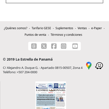
¿Quiénes somos?
Tarifario GESE
Suplementos
Ventas
e-Paper
Puntos de venta
Términos y condiciones
© 2019 La Estrella de Panamá
C/ Alejandro A. Duque G. - Apartado 0815-00507, Zona 4
Teléfono: +507 204-0000