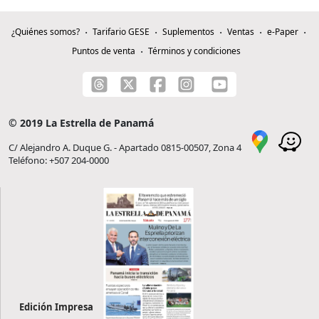
¿Quiénes somos?
Tarifario GESE
Suplementos
Ventas
e-Paper
Puntos de venta
Términos y condiciones
© 2019 La Estrella de Panamá
C/ Alejandro A. Duque G. - Apartado 0815-00507, Zona 4
Teléfono: +507 204-0000
Edición Impresa