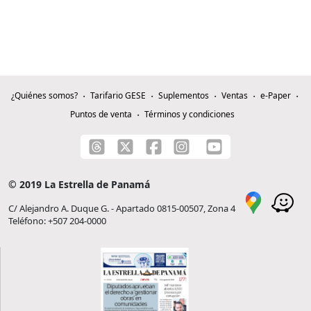
¿Quiénes somos?
Tarifario GESE
Suplementos
Ventas
e-Paper
Puntos de venta
Términos y condiciones
© 2019 La Estrella de Panamá
C/ Alejandro A. Duque G. - Apartado 0815-00507, Zona 4
Teléfono: +507 204-0000