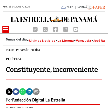
MARTES 04 AGOSTO 2026
24.0°C | PANAMÁ
Últimas Noticias
La Llorona
Venezuela
José Raúl
Inicio
>
Panamá
>
Política
POLÍTICA
Constituyente, inconveniente
Por
Redacción Digital La Estrella