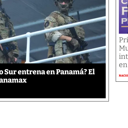
Pr
Mu
in
en
o Sur entrena en Panamá? El
NACI
 Panamax