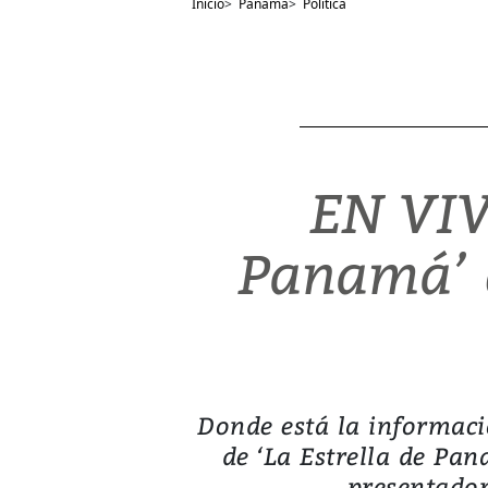
Inicio
>
Panamá
>
Política
EN VIV
Panamá’ d
Donde está la informaci
de ‘La Estrella de Pa
presentador