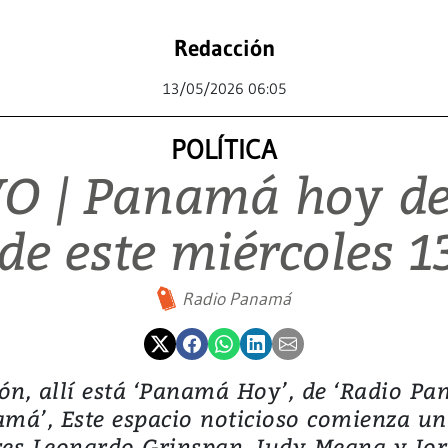
Redacción
13/05/2026 06:05
POLÍTICA
O | Panamá hoy de
e este miércoles 
Radio Panamá
ón, allí está ‘Panamá Hoy’, de ‘Radio Pan
namá’, Este espacio noticioso comienza u
es Leonardo Grinspan, Judy Meana y Jor