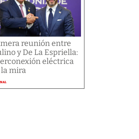
imera reunión entre
lino y De La Espriella:
terconexión eléctrica
 la mira
ONAL