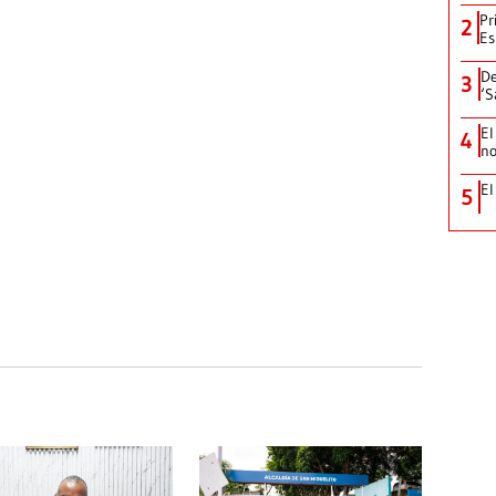
Pr
2
Es
De
3
‘S
El
4
no
El
5