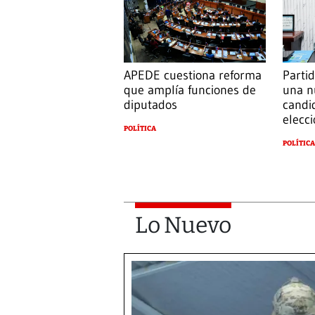
APEDE cuestiona reforma
Parti
que amplía funciones de
una n
diputados
candi
elecc
POLÍTICA
POLÍTICA
Lo Nuevo