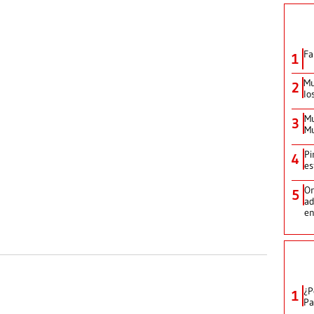
Fa
1
Mu
2
lo
Mu
3
Mu
Pi
4
es
Or
5
ad
en
¿P
1
Pa