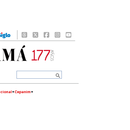
cional
Cepanim