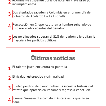
MiAmbiente suspende obras de hotel en Playa Bijao por
2
incumplimientos
Dos atentados sacuden a Colombia en el primer día de
3
gobierno de Abelardo De La Espriella
Persecución en Chepo: capturan a hombre señalado de
4
disparar contra agentes del Senafront
Los no alineados superan el 51% del padrón y le quitan la
5
mayoría a los partidos políticos
Últimas noticias
El talento joven encuentra su pantalla​
1
Etnicidad, estereotipo y criminalidad
2
El óleo perdido de Simón Bolívar: la increíble historia del
3
retrato que apareció en Panamá y regresó a Venezuela
Samuel Vernaza: ‘La comida más cara es la que no se
4
tiene’