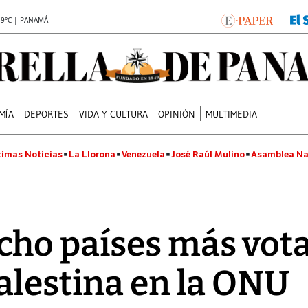
.9°C | PANAMÁ
MÍA
DEPORTES
VIDA Y CULTURA
OPINIÓN
MULTIMEDIA
timas Noticias
La Llorona
Venezuela
José Raúl Mulino
Asamblea Na
cho países más vot
alestina en la ONU