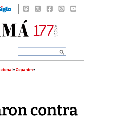
cional
Cepanim
aron contra