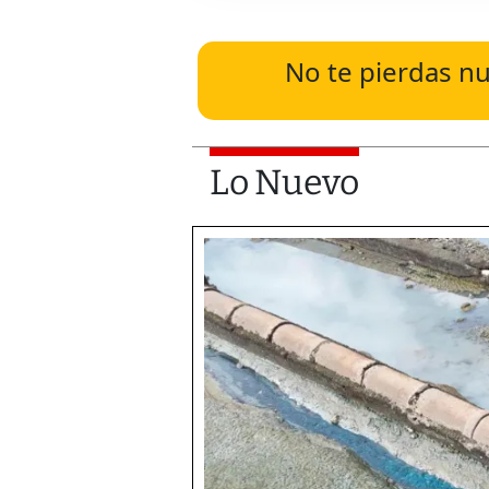
No te pierdas nu
Lo Nuevo