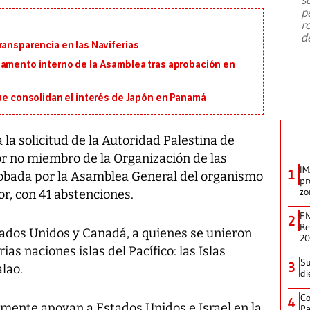
emergencia de gran
...
p
r
d
ransparencia en las Naviferias
lamento interno de la Asamblea tras aprobación en
que consolidan el interés de Japón en Panamá
 la solicitud de la Autoridad Palestina de
r no miembro de la Organización de las
IM
1
robada por la Asamblea General del organismo
pr
zo
or, con 41 abstenciones.
EN
2
Re
stados Unidos y Canadá, a quienes se unieron
2
as naciones islas del Pacífico: las Islas
Su
3
lao.
di
Co
4
lmente apoyan a Estados Unidos e Israel en la
Pa