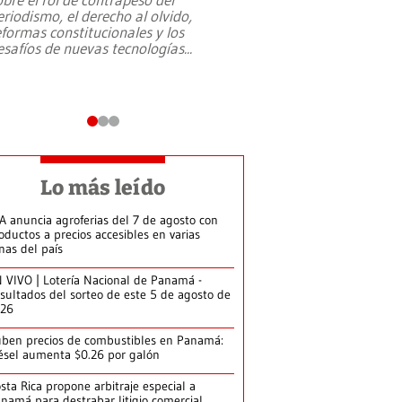
eriodismo, el derecho al olvido,
presidente de Brasil,
eformas constitucionales y los
da Silva, oficializó 
esafíos de nuevas tecnologías
...
candidatura
...
Lo más leído
A anuncia agroferias del 7 de agosto con
oductos a precios accesibles en varias
nas del país
 VIVO | Lotería Nacional de Panamá -
sultados del sorteo de este 5 de agosto de
026
ben precios de combustibles en Panamá:
ésel aumenta $0.26 por galón
sta Rica propone arbitraje especial a
namá para destrabar litigio comercial