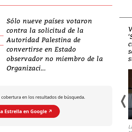
Sólo nueve países votaron
Video, Japón: Terremoto
V
contra la solicitud de la
deja heridos y graves
‘
Autoridad Palestina de
daños en Kumamoto
c
convertirse en Estado
s
observador no miembro de la
s
Organizaci...
 cobertura en los resultados de búsqueda.
a Estrella en Google ↗️
Un fuerte terremoto de magnitud
7,1 se registró este martes 28 de
julio en la prefectura de Kumamoto,
L
al sur de Japón, provocando una
s