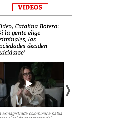
VIDEOS
ideo, Catalina Botero:
Video: Lula la
Si la gente elige
candidatura 
riminales, las
promesas de i
ociedades deciden
en defensa, ed
uicidarse’
tierras raras
a exmagistrada colombiana habla
Entre recuerdos y es
obre el rol de contrapeso del
referencias hacia sus