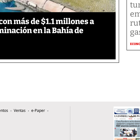
tu
em
on más de $1.1 millones a
ru
inación en la Bahía de
ga
ECON
ntos
Ventas
e-Paper