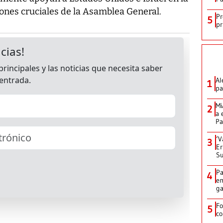
ones cruciales de la Asamblea General.
Pr
5
pr
Al
1
pa
Mi
2
a 
P
‘V
3
Er
S
Pa
4
em
ga
Fo
5
co