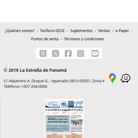
¿Quiénes somos?
Tarifario GESE
Suplementos
Ventas
e-Paper
Puntos de venta
Términos y condiciones
© 2019 La Estrella de Panamá
C/ Alejandro A. Duque G. - Apartado 0815-00507, Zona 4
Teléfono: +507 204-0000