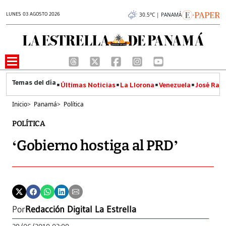
LUNES 03 AGOSTO 2026
30.5°C | PANAMÁ
Últimas Noticias
La Llorona
Venezuela
José Raúl
Inicio
>
Panamá
>
Política
POLÍTICA
‘Gobierno hostiga al PRD’
Por
Redacción Digital La Estrella