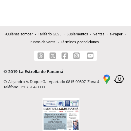
¿Quiénes somos?
Tarifario GESE
Suplementos
Ventas
e-Paper
Puntos de venta
Términos y condiciones
© 2019 La Estrella de Panamá
C/ Alejandro A. Duque G. - Apartado 0815-00507, Zona 4
Teléfono: +507 204-0000