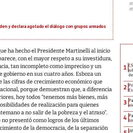
m
presidente de Brasil, Luiz Inácio Lula
m
da Silva, oficializó este domingo su
candidatura
...
orden y declara agotado el diálogo con grupos armados
ue ha hecho el Presidente Martinelli al inicio
arece, con el mayor respeto a su investidura,
CS
cia, tan incompleto como impreciso y un
1
ju
e gobierno en sus cuatro años. Esboza un
de
de las cifras de crecimiento económico que
Pr
2
cional, porque demuestran que, a diferencia
Es
eriores, hoy todos “tenemos más bienes, más
Pa
3
osibilidades de realización para quienes
el
mano a no salir de la pobreza y el atraso".
Pa
4
e no presentó como logros de los últimos
lo
ecimiento de la democracia, de la separación
¡V
5