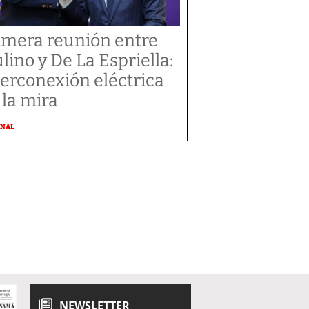
imera reunión entre
lino y De La Espriella:
terconexión eléctrica
 la mira
ONAL
NEWSLETTER