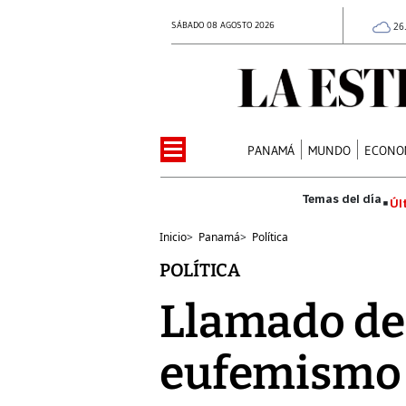
SÁBADO 08 AGOSTO 2026
26
PANAMÁ
MUNDO
ECONO
Úl
Inicio
>
Panamá
>
Política
POLÍTICA
Llamado de 
eufemismo 