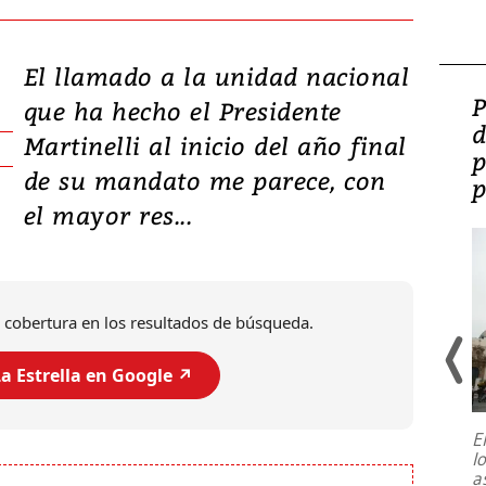
El llamado a la unidad nacional
Video: Lula lanza su
P
que ha hecho el Presidente
candidatura con
d
Martinelli al inicio del año final
promesas de inversión
p
de su mandato me parece, con
en defensa, educación y
p
el mayor res...
tierras raras
 cobertura en los resultados de búsqueda.
a Estrella en Google ↗️
E
l
Entre recuerdos y escuetas
a
referencias hacia sus adversarios, el