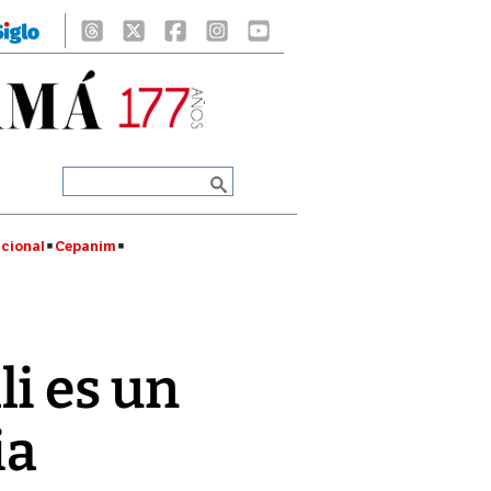
cional
Cepanim
i es un
ia