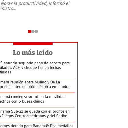
ejorar la productividad, informó el
periodismo, el derech
inistro
...
reformas constitucio
desafíos de nuevas t
Lo más leído
S anuncia segundo pago de agosto para
bilados: ACH y cheque tienen fechas
finidas
imera reunión entre Mulino y De La
priella: interconexión eléctrica en la mira
namá comienza su ruta a la movilidad
éctrica con 5 buses chinos
namá Sub-21 se queda con el bronce en
s Juegos Centroamericanos y del Caribe
iernes dorado para Panamá!: Dos medallas