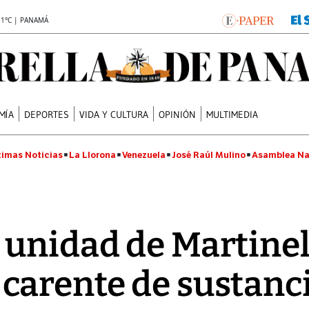
.1°C | PANAMÁ
MÍA
DEPORTES
VIDA Y CULTURA
OPINIÓN
MULTIMEDIA
timas Noticias
La Llorona
Venezuela
José Raúl Mulino
Asamblea Na
unidad de Martinell
carente de sustanc