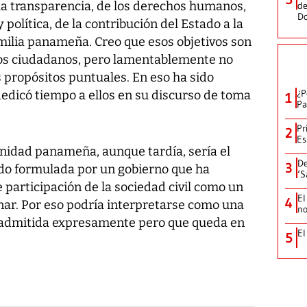
e la transparencia, de los derechos humanos,
de
D
y política, de la contribución del Estado a la
amilia panameña. Creo que esos objetivos son
os ciudadanos, pero lamentablemente no
propósitos puntuales. En eso ha sido
¿P
edicó tiempo a ellos en su discurso de toma
1
Pa
Pr
2
Es
nidad panameña, aunque tardía, sería el
De
3
ido formulada por un gobierno que ha
‘S
 participación de la sociedad civil como un
El
4
nar. Por eso podría interpretarse como una
no
o admitida expresamente pero que queda en
El
5