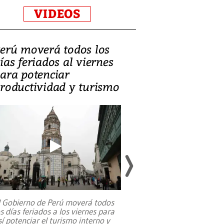
VIDEOS
erú moverá todos los
Video, Catalin
ías feriados al viernes
‘Si la gente el
ara potenciar
criminales, la
roductividad y turismo
sociedades de
suicidarse’
l Gobierno de Perú moverá todos
os días feriados a los viernes para
La exmagistrada co
sí potenciar el turismo interno y
sobre el rol de contr