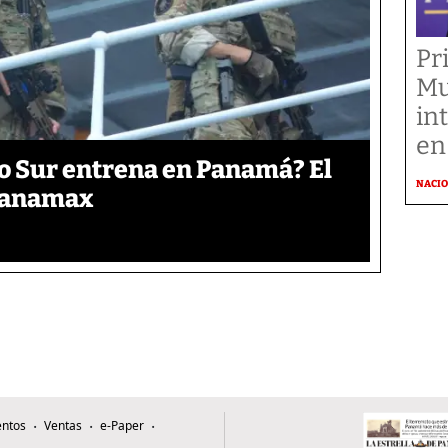
Pr
Mu
in
en
o Sur entrena en Panamá? El
NACI
 Panamax
ntos
Ventas
e-Paper