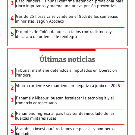
Caso Pandora: Tribunal confirma detención provisional para
3
cinco imputados y ordena una nueva prisión preventiva
Gas de 25 libras ya se vende en el 95% de los comercios
4
minoristas, según Acodeco
Docentes de Colón denuncian fallos contradictorios y
5
desacato de órdenes de reintegro
Últimas noticias
Tribunal mantiene detenidos a imputados en Operación
1
Pandora
Ahorro corriente se mantiene en negativo a junio de 2026
2
Panamá y Missouri buscan fortalecer la tecnología y el
3
comercio agropecuario
Panameño regresa al país tras ser desvinculado de las
4
fuerzas militares rusas
Asamblea investigará reclamos de policías y bomberos
5
jubilados