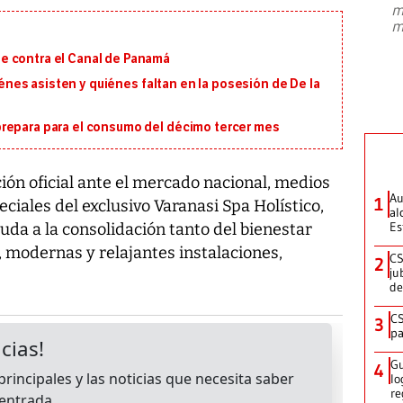
m
presidente de Brasil, Luiz Inácio Lula
m
da Silva, oficializó este domingo su
candidatura
...
e contra el Canal de Panamá
uiénes asisten y quiénes faltan en la posesión de De la
repara para el consumo del décimo tercer mes
ión oficial ante el mercado nacional, medios
Au
1
ciales del exclusivo Varanasi Spa Holístico,
al
Es
da a la consolidación tanto del bienestar
s, modernas y relajantes instalaciones,
CS
2
ju
de
CS
3
pa
Gu
4
lo
re