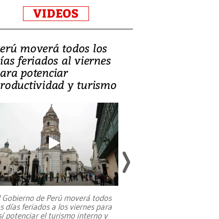
VIDEOS
erú moverá todos los
Video, Catalin
ías feriados al viernes
‘Si la gente el
ara potenciar
criminales, la
roductividad y turismo
sociedades de
suicidarse’
l Gobierno de Perú moverá todos
os días feriados a los viernes para
La exmagistrada co
sí potenciar el turismo interno y
sobre el rol de contr