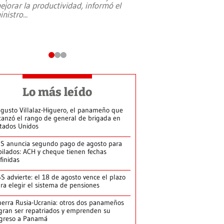
ejorar la productividad, informó el
periodismo, el derech
inistro
...
reformas constitucio
desafíos de nuevas t
Lo más leído
gusto Villalaz-Higuero, el panameño que
canzó el rango de general de brigada en
tados Unidos
S anuncia segundo pago de agosto para
bilados: ACH y cheque tienen fechas
finidas
S advierte: el 18 de agosto vence el plazo
ra elegir el sistema de pensiones
erra Rusia-Ucrania: otros dos panameños
gran ser repatriados y emprenden su
greso a Panamá