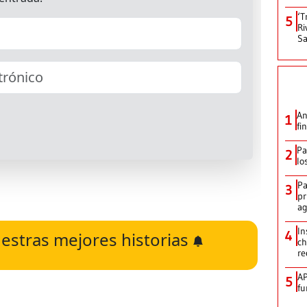
‘T
5
Ri
Sa
An
1
fi
Pa
2
lo
Pa
3
pr
ag
In
4
estras mejores historias
ch
re
AP
5
fu