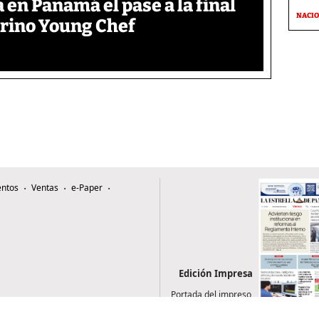
en Panamá el pase a la final
NACI
grino Young Chef
ntos
Ventas
e-Paper
Edición Impresa
Portada del impreso
del 7 de agosto de
2026
0507, Zona 4