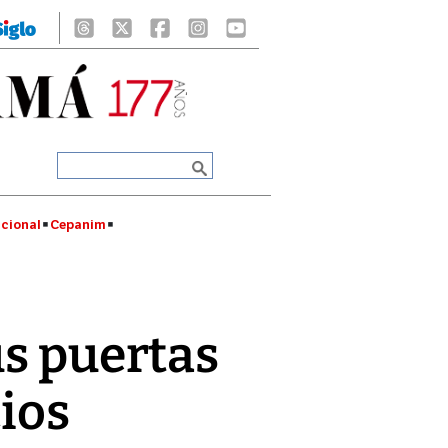
cional
Cepanim
us puertas
cios