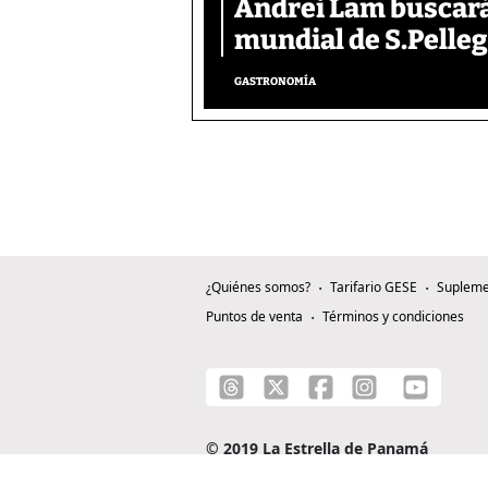
Andrei Lam buscará 
mundial de S.Pelle
GASTRONOMÍA
¿Quiénes somos?
Tarifario GESE
Supleme
Puntos de venta
Términos y condiciones
© 2019 La Estrella de Panamá
C/ Alejandro A. Duque G. - Apartado 0815-0