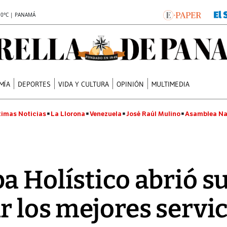
.0°C | PANAMÁ
MÍA
DEPORTES
VIDA Y CULTURA
OPINIÓN
MULTIMEDIA
timas Noticias
La Llorona
Venezuela
José Raúl Mulino
Asamblea Na
a Holístico abrió s
r los mejores servi