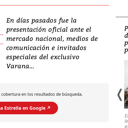
En días pasados fue la
Video: Lula lanza su
P
presentación oficial ante el
candidatura con
d
mercado nacional, medios de
promesas de inversión
p
comunicación e invitados
en defensa, educación y
p
especiales del exclusivo
tierras raras
Varana...
 cobertura en los resultados de búsqueda.
a Estrella en Google ↗️
E
l
Entre recuerdos y escuetas
a
referencias hacia sus adversarios, el