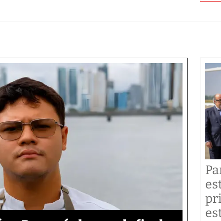
Pa
es
pr
es