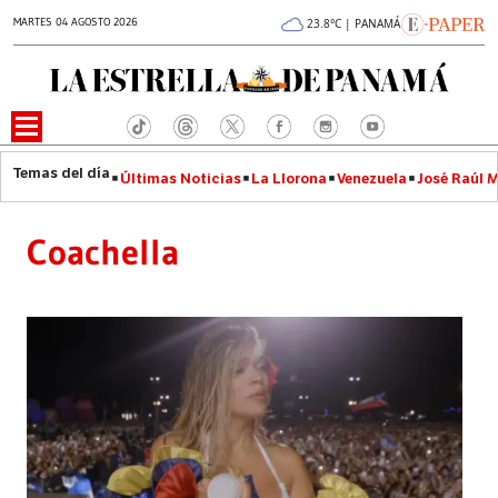
MARTES 04 AGOSTO 2026
23.8°C | PANAMÁ
Últimas Noticias
La Llorona
Venezuela
José Raúl 
Coachella