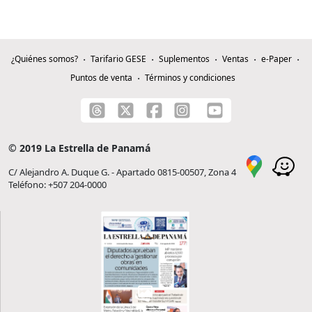
¿Quiénes somos?
Tarifario GESE
Suplementos
Ventas
e-Paper
Puntos de venta
Términos y condiciones
© 2019 La Estrella de Panamá
C/ Alejandro A. Duque G. - Apartado 0815-00507, Zona 4
Teléfono: +507 204-0000