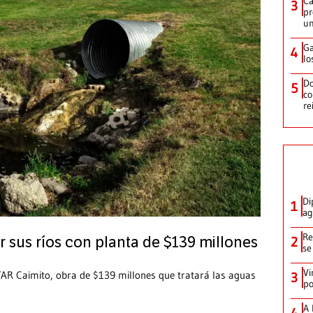
Ca
3
pr
un
Ga
4
lo
Do
5
co
re
Di
1
ag
Re
2
sus ríos con planta de $139 millones
se
Vi
 PTAR Caimito, obra de $139 millones que tratará las aguas
3
po
A 
4