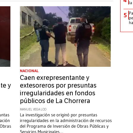
la
Pa
5
pe
ha
NACIONAL
Caen exrepresentante y
te y
extesoreros por presuntas
irregularidades en fondos
públicos de La Chorrera
MANUEL VEGA LOO
untas
La investigación se originó por presuntas
ración
irregularidades en la administración de recursos
 Obras
del Programa de Inversión de Obras Públicas y
Servicios Municipales.
...