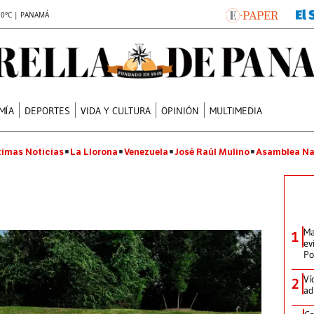
.0°C | PANAMÁ
MÍA
DEPORTES
VIDA Y CULTURA
OPINIÓN
MULTIMEDIA
timas Noticias
La Llorona
Venezuela
José Raúl Mulino
Asamblea Na
Ma
1
ev
Po
Ví
2
ad