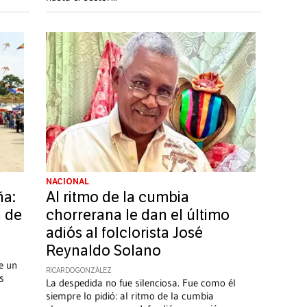
NACIONAL
a:
Al ritmo de la cumbia
a de
chorrerana le dan el último
adiós al folclorista José
Reynaldo Solano
e un
RICARDO GONZÁLEZ
s
La despedida no fue silenciosa. Fue como él
siempre lo pidió: al ritmo de la cumbia