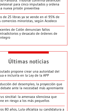
so Pandora: Tribunal confirma detención
ovisional para cinco imputados y ordena
a nueva prisión preventiva
s de 25 libras ya se vende en el 95% de
s comercios minoristas, según Acodeco
centes de Colón denuncian fallos
ntradictorios y desacato de órdenes de
integro
Últimas noticias
putado propone crear una autoridad del
ua e incluirla en la Ley de la APP
ducción del desempleo, la proyección que
 debate ante la necesidad más apremiante
rus sincitial: la amenaza silenciosa que
ne en riesgo a los más pequeños
los 80 años, Lula oficializa su candidatura a