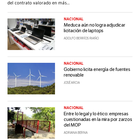
del contrato valorado en más
...
NACIONAL
Meduca aún no logra adjudicar
licitación de laptops
ADOLFO BERRÍOS RIAÑO
NACIONAL
Gobierno licita energía de fuentes
renovable
JOSÉ ARCIA
NACIONAL
Entre lo legal y lo ético: empresas
cuestionadas en la mira por zarzos
del MOP
ADRIANA BERNA