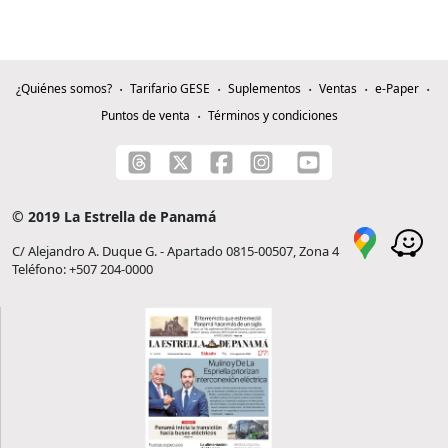
¿Quiénes somos?
Tarifario GESE
Suplementos
Ventas
e-Paper
Puntos de venta
Términos y condiciones
© 2019 La Estrella de Panamá
C/ Alejandro A. Duque G. - Apartado 0815-00507, Zona 4
Teléfono: +507 204-0000