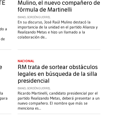
 TE
Mulino, el nuevo compañero de
fórmula de Martinelli
ISMAEL GORDÓN GUERREL
En su discurso, José Raúl Mulino destacó la
importancia de la unidad en el partido Alianza y
ado a
Realizando Metas e hizo un llamado a la
colaboración de
...
 de
NACIONAL
e
RM trata de sortear obstáculos
legales en búsqueda de la silla
i
presidencial
ISMAEL GORDÓN GUERREL
la
Ricardo Martinelli, candidato presidencial por el
 para
partido Realizando Metas, deberá presentar a un
nuevo compañero. El nombre que más se
menciona es
...