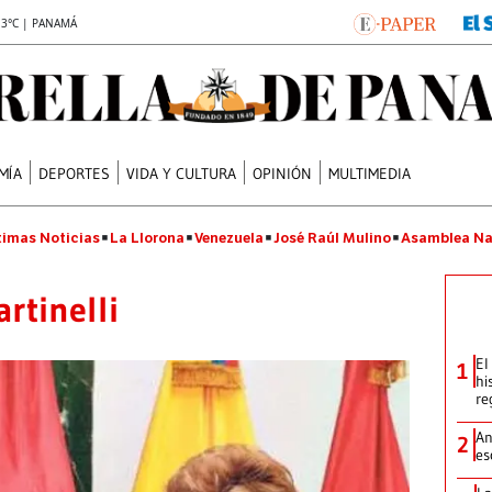
.3°C | PANAMÁ
MÍA
DEPORTES
VIDA Y CULTURA
OPINIÓN
MULTIMEDIA
timas Noticias
La Llorona
Venezuela
José Raúl Mulino
Asamblea Na
rtinelli
El
1
hi
re
An
2
es