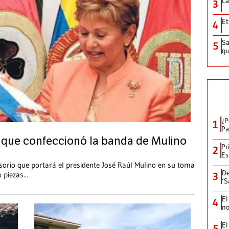
La
3
Et
4
Sa
5
qu
¿P
1
Pa
re que confeccionó la banda de Mulino
Pr
2
Es
sorio que portará el presidente José Raúl Mulino en su toma
De
o piezas
...
3
‘S
El
4
no
El
5