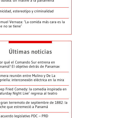
 odisea: un matiné a la panameña
nicidad, estereotipo y criminalidad
muel Vernaza: ‘La comida más cara es la
e no se tiene’
Últimas noticias
or qué el Comando Sur entrena en
namá? El objetivo detrás de Panamax
imera reunión entre Mulino y De La
priella: interconexión eléctrica en la mira
ep Fried Comedy: la comedia inspirada en
aturday Night Live’ regresa al teatro
 gran terremoto de septiembre de 1882: la
che que estremeció a Panamá
 acuerdo legislativo PDC – PRD