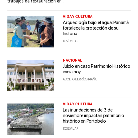
trabajos de restauración en
...
VIDA Y CULTURA
Arqueología bajo el agua: Panamá
fortalece la protección de su
historia
JOSÉ VILAR
NACIONAL
Juicio en caso Patrimonio Histórico
inicia hoy
ADOLFO BERRÍOS RIAÑO
VIDA Y CULTURA
Las inundaciones del 3 de
noviembre impactan patrimonio
histórico en Portobelo
JOSÉ VILAR