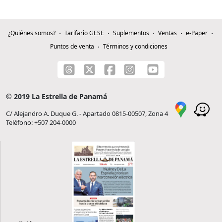
¿Quiénes somos?
Tarifario GESE
Suplementos
Ventas
e-Paper
Puntos de venta
Términos y condiciones
© 2019 La Estrella de Panamá
C/ Alejandro A. Duque G. - Apartado 0815-00507, Zona 4
Teléfono: +507 204-0000