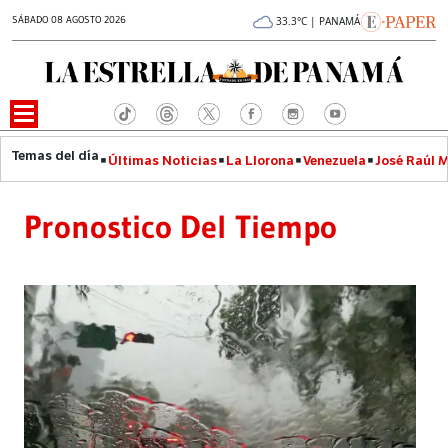
SÁBADO 08 AGOSTO 2026
33.3°C | PANAMÁ
Últimas Noticias
La Llorona
Venezuela
José Raúl 
Pronostico Del Tiempo