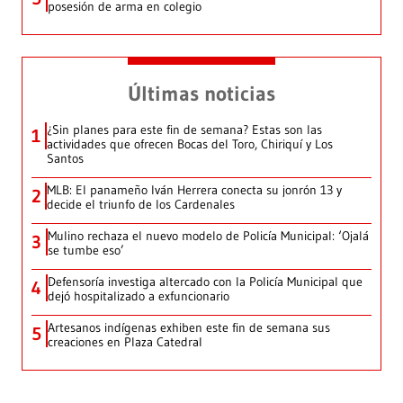
posesión de arma en colegio
Últimas noticias
¿Sin planes para este fin de semana? Estas son las
1
actividades que ofrecen Bocas del Toro, Chiriquí y Los
Santos
MLB: El panameño Iván Herrera conecta su jonrón 13 y
2
decide el triunfo de los Cardenales
Mulino rechaza el nuevo modelo de Policía Municipal: ‘Ojalá
3
se tumbe eso’
Defensoría investiga altercado con la Policía Municipal que
4
dejó hospitalizado a exfuncionario
Artesanos indígenas exhiben este fin de semana sus
5
creaciones en Plaza Catedral