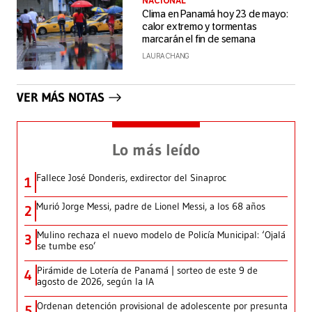
NACIONAL
Clima en Panamá hoy 23 de mayo:
calor extremo y tormentas
marcarán el fin de semana
LAURA CHANG
VER MÁS NOTAS
Lo más leído
Fallece José Donderis, exdirector del Sinaproc
1
Murió Jorge Messi, padre de Lionel Messi, a los 68 años
2
Mulino rechaza el nuevo modelo de Policía Municipal: ‘Ojalá
3
se tumbe eso’
Pirámide de Lotería de Panamá | sorteo de este 9 de
4
agosto de 2026, según la IA
Ordenan detención provisional de adolescente por presunta
5