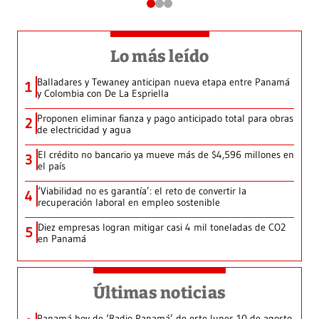
Lo más leído
Balladares y Tewaney anticipan nueva etapa entre Panamá
1
y Colombia con De La Espriella
Proponen eliminar fianza y pago anticipado total para obras
2
de electricidad y agua
El crédito no bancario ya mueve más de $4,596 millones en
3
el país
‘Viabilidad no es garantía’: el reto de convertir la
4
recuperación laboral en empleo sostenible
Diez empresas logran mitigar casi 4 mil toneladas de CO2
5
en Panamá
Últimas noticias
Panamá hoy de ‘Radio Panamá’ de este lunes 10 de agosto