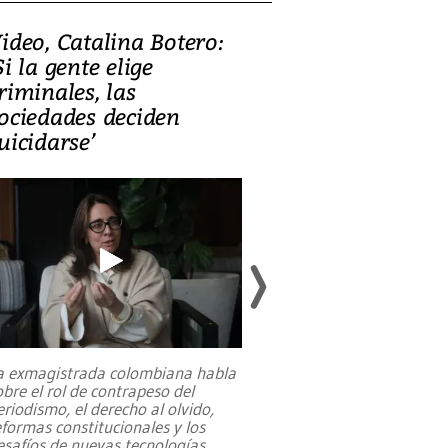
ideo, Catalina Botero:
Video: Lula la
Si la gente elige
candidatura 
riminales, las
promesas de i
ociedades deciden
en defensa, ed
uicidarse’
tierras raras
a exmagistrada colombiana habla
Entre recuerdos y es
obre el rol de contrapeso del
referencias hacia sus
eriodismo, el derecho al olvido,
presidente de Brasil,
eformas constitucionales y los
da Silva, oficializó 
esafíos de nuevas tecnologías
...
candidatura
...