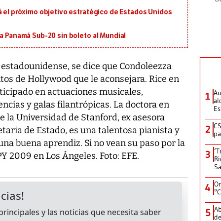
á el próximo objetivo estratégico de Estados Unidos
 a Panamá Sub-20 sin boleto al Mundial
a estadounidense, se dice que Condoleezza
ntos de Hollywood que le aconsejara. Rice en
rticipado en actuaciones musicales,
Au
1
al
ncias y galas filantrópicas. La doctora en
Es
de la Universidad de Stanford, ex asesora
CS
2
taria de Estado, es una talentosa pianista y
pa
una buena aprendiz. Si no vean su paso por la
‘T
3
PY 2009 en Los Ángeles. Foto: EFE.
Ri
Sa
On
4
°C
Ab
5
de