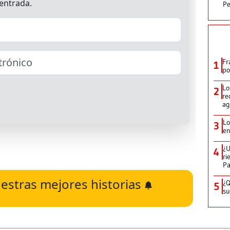
Pe
Fr
1
po
Lo
2
re
ag
Lo
3
en
¿U
4
ri
P
estras mejores historias
¿Q
5
su