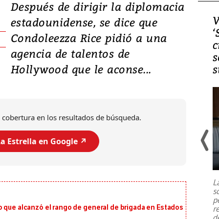
Después de dirigir la diplomacia
Video, Japón: Terremoto
V
estadounidense, se dice que
deja heridos y graves
‘
Condoleezza Rice pidió a una
daños en Kumamoto
c
agencia de talentos de
s
Hollywood que le aconse...
s
 cobertura en los resultados de búsqueda.
a Estrella en Google ↗️
Un fuerte terremoto de magnitud
7,1 se registró este martes 28 de
julio en la prefectura de Kumamoto,
L
al sur de Japón, provocando una
s
emergencia de gran
...
p
o que alcanzó el rango de general de brigada en Estados
r
d