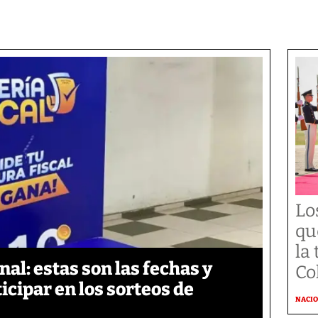
Lo
qu
la
nal: estas son las fechas y
Co
icipar en los sorteos de
NACI