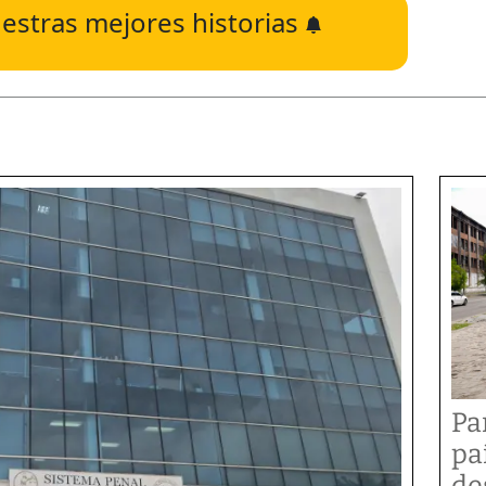
estras mejores historias
Pa
pa
de