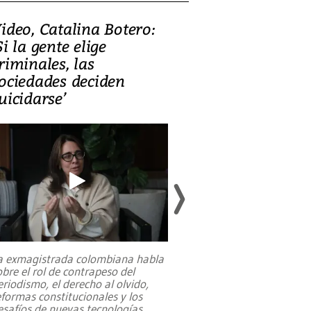
ideo, Catalina Botero:
Video: Lula la
Si la gente elige
candidatura 
riminales, las
promesas de i
ociedades deciden
en defensa, ed
uicidarse’
tierras raras
a exmagistrada colombiana habla
Entre recuerdos y es
obre el rol de contrapeso del
referencias hacia sus
eriodismo, el derecho al olvido,
presidente de Brasil,
eformas constitucionales y los
da Silva, oficializó 
esafíos de nuevas tecnologías
...
candidatura
...