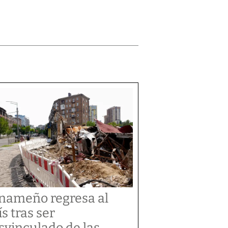
nameño regresa al
ís tras ser
svinculado de las