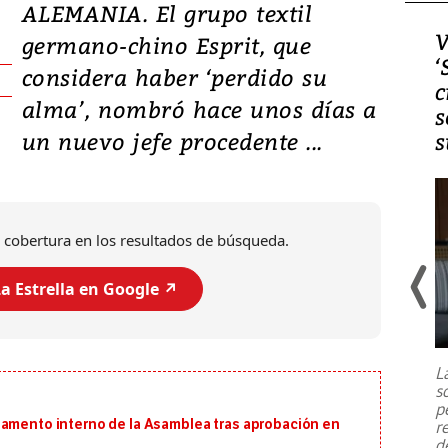
ALEMANIA. El grupo textil
Video, Japón: Terremoto
V
germano-chino Esprit, que
deja heridos y graves
‘
considera haber ‘perdido su
daños en Kumamoto
c
alma’, nombró hace unos días a
s
un nuevo jefe procedente ...
s
 cobertura en los resultados de búsqueda.
a Estrella en Google ↗️
Un fuerte terremoto de magnitud
7,1 se registró este martes 28 de
julio en la prefectura de Kumamoto,
L
al sur de Japón, provocando una
s
emergencia de gran
...
p
lamento interno de la Asamblea tras aprobación en
r
d