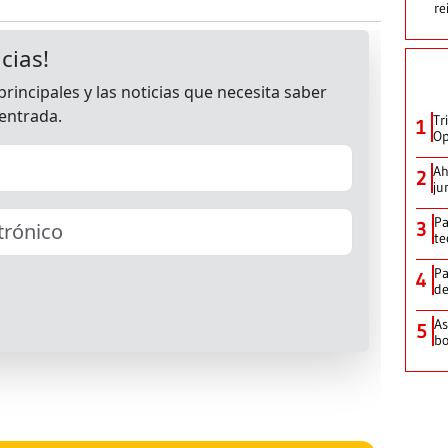
re
Tr
1
Op
Ah
2
ju
Pa
3
te
Pa
4
de
As
5
bo