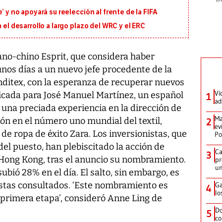
’ y no apoyará su reelección al frente de la FIFA
 el desarrollo a largo plazo del WRC y el ERC
no-chino Esprit, que considera haber
nos días a un nuevo jefe procedente de la
nditex, con la esperanza de recuperar nuevos
Ví
licada para José Manuel Martínez, un español
1
ad
 una preciada experiencia en la dirección de
Ma
ión en el número uno mundial del textil,
2
ev
 de ropa de éxito Zara. Los inversionistas, que
Po
del puesto, han plebiscitado la acción de
Ca
3
e Hong Kong, tras el anuncio su nombramiento.
pr
un
ubió 28% en el día. El salto, sin embargo, es
alistas consultados. ‘Este nombramiento es
Ga
4
lo
 primera etapa’, consideró Anne Ling de
Do
5
co