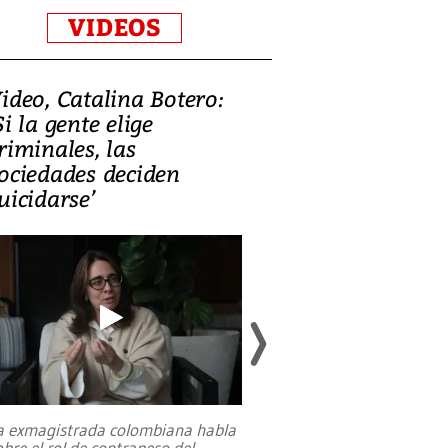
VIDEOS
ideo, Catalina Botero:
Video: Lula la
Si la gente elige
candidatura 
riminales, las
promesas de i
ociedades deciden
en defensa, ed
uicidarse’
tierras raras
a exmagistrada colombiana habla
Entre recuerdos y es
obre el rol de contrapeso del
referencias hacia sus