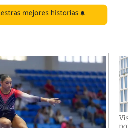
estras mejores historias
Vi
po