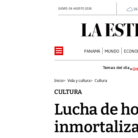
JUEVES 06 AGOSTO 2026
26
PANAMÁ
MUNDO
ECONO
Úl
Inicio
>
Vida y cultura
>
Cultura
CULTURA
Lucha de h
inmortaliz