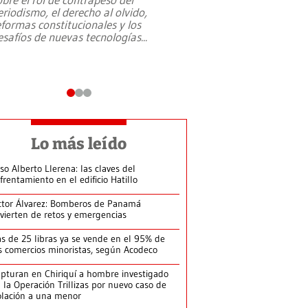
eriodismo, el derecho al olvido,
presidente de Brasil,
eformas constitucionales y los
da Silva, oficializó 
esafíos de nuevas tecnologías
...
candidatura
...
Lo más leído
so Alberto Llerena: las claves del
frentamiento en el edificio Hatillo
ctor Álvarez: Bomberos de Panamá
vierten de retos y emergencias
s de 25 libras ya se vende en el 95% de
s comercios minoristas, según Acodeco
pturan en Chiriquí a hombre investigado
 la Operación Trillizas por nuevo caso de
olación a una menor