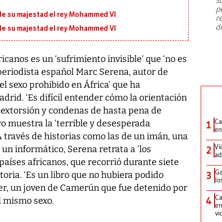
emergencia de gran
...
p
 de su majestad el rey Mohammed VI
r
d
 de su majestad el rey Mohammed VI
canos es un ‘sufrimiento invisible’ que ‘no es
l periodista español Marc Serena, autor de
 del sexo prohibido en África’ que ha
rid. ‘Es difícil entender cómo la orientación
, extorsión y condenas de hasta pena de
Ca
ro muestra la ‘terrible y desesperada
1
en
 A través de historias como las de un imán, una
Ví
un informático, Serena retrata a ‘los
2
ad
 países africanos, que recorrió durante siete
Ga
toria. ‘Es un libro que no hubiera podido
3
lo
oger, un joven de Camerún que fue detenido por
Ca
4
l mismo sexo.
en
vi