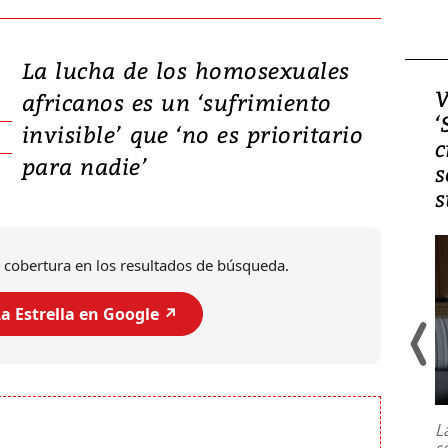
La lucha de los homosexuales
Video, Japón: Terremoto
V
africanos es un ‘sufrimiento
deja heridos y graves
‘
invisible’ que ‘no es prioritario
daños en Kumamoto
c
para nadie’
s
s
 cobertura en los resultados de búsqueda.
a Estrella en Google ↗️
Un fuerte terremoto de magnitud
7,1 se registró este martes 28 de
julio en la prefectura de Kumamoto,
L
al sur de Japón, provocando una
s