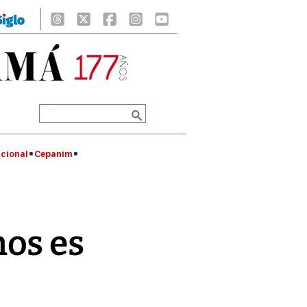
cional
Cepanim
os es