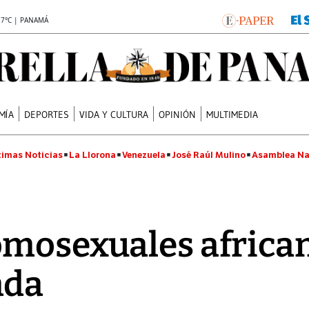
.7°C | PANAMÁ
MÍA
DEPORTES
VIDA Y CULTURA
OPINIÓN
MULTIMEDIA
timas Noticias
La Llorona
Venezuela
José Raúl Mulino
Asamblea Na
omosexuales african
ada