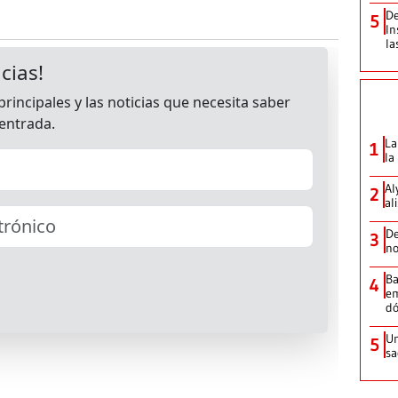
De
5
In
la
La
1
la
Al
2
al
De
3
no
Ba
4
em
dó
Un
5
sa