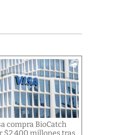
sa compra BioCatch
r $2.400 millones tras