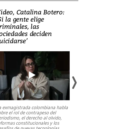
ideo, Catalina Botero:
Video: Lula la
Si la gente elige
candidatura 
riminales, las
promesas de i
ociedades deciden
en defensa, ed
uicidarse’
tierras raras
a exmagistrada colombiana habla
Entre recuerdos y es
obre el rol de contrapeso del
referencias hacia sus
eriodismo, el derecho al olvido,
presidente de Brasil,
eformas constitucionales y los
da Silva, oficializó 
esafíos de nuevas tecnologías
...
candidatura
...