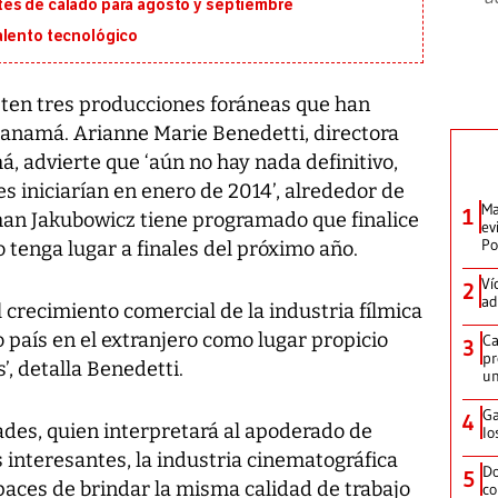
tes de calado para agosto y septiembre
alento tecnológico
isten tres producciones foráneas que han
Panamá. Arianne Marie Benedetti, directora
, advierte que ‘aún no hay nada definitivo,
s iniciarían en enero de 2014’, alrededor de
Ma
1
than Jakubowicz tiene programado que finalice
ev
Po
o tenga lugar a finales del próximo año.
Ví
2
ad
l crecimiento comercial de la industria fílmica
 país en el extranjero como lugar propicio
Ca
3
pr
’, detalla Benedetti.
un
Ga
4
ades, quien interpretará al apoderado de
lo
s interesantes, la industria cinematográfica
Do
5
apaces de brindar la misma calidad de trabajo
co