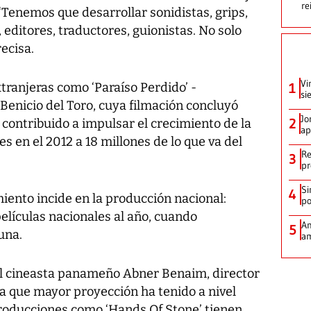
re
 ‘Tenemos que desarrollar sonidistas, grips,
 editores, traductores, guionistas. No solo
ecisa.
Vi
ranjeras como ‘Paraíso Perdido’ -
1
si
Benicio del Toro, cuya filmación concluyó
Jo
2
ontribuido a impulsar el crecimiento de la
ap
es en el 2012 a 18 millones de lo que va del
Re
3
pr
Si
4
miento incide en la producción nacional:
po
lículas nacionales al año, cuando
Am
5
una.
am
el cineasta panameño Abner Benaim, director
a que mayor proyección ha tenido a nivel
 producciones como ‘Hands Of Stone’ tienen