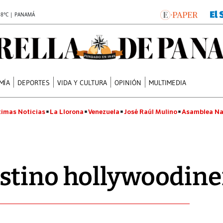
.8°C | PANAMÁ
MÍA
DEPORTES
VIDA Y CULTURA
OPINIÓN
MULTIMEDIA
timas Noticias
La Llorona
Venezuela
José Raúl Mulino
Asamblea Na
stino hollywoodin