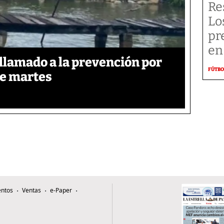
Re
Lo
pr
en
llamado a la prevención por
FÚTBO
te martes
ntos
Ventas
e-Paper