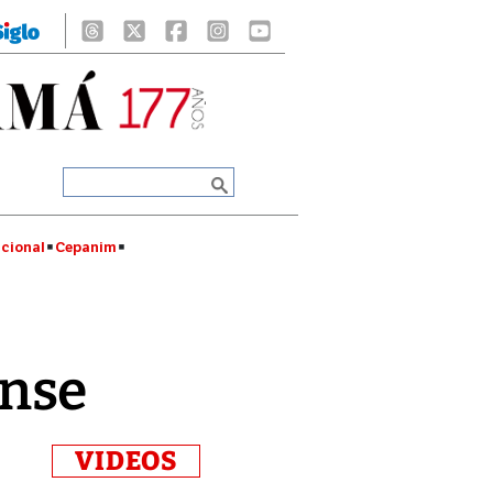
cional
Cepanim
ense
VIDEOS