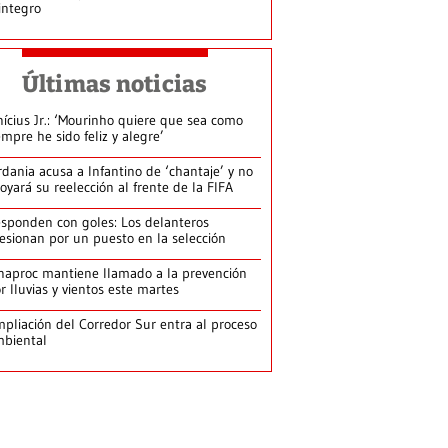
integro
Últimas noticias
nícius Jr.: ‘Mourinho quiere que sea como
empre he sido feliz y alegre’
rdania acusa a Infantino de ‘chantaje’ y no
oyará su reelección al frente de la FIFA
sponden con goles: Los delanteros
esionan por un puesto en la selección
naproc mantiene llamado a la prevención
r lluvias y vientos este martes
pliación del Corredor Sur entra al proceso
biental