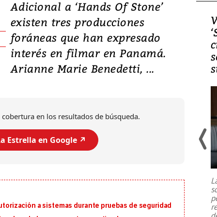
Adicional a ‘Hands Of Stone’
Video, Japón: Terremoto
V
existen tres producciones
deja heridos y graves
‘
foráneas que han expresado
daños en Kumamoto
c
interés en filmar en Panamá.
s
Arianne Marie Benedetti, ...
s
 cobertura en los resultados de búsqueda.
a Estrella en Google ↗️
Un fuerte terremoto de magnitud
7,1 se registró este martes 28 de
julio en la prefectura de Kumamoto,
L
al sur de Japón, provocando una
s
emergencia de gran
...
p
autorización a sistemas durante pruebas de seguridad
r
d