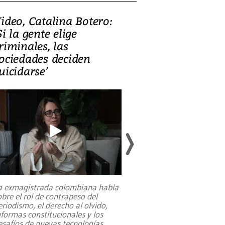
ideo, Catalina Botero:
Video: Lula la
Si la gente elige
candidatura 
riminales, las
promesas de i
ociedades deciden
en defensa, ed
uicidarse’
tierras raras
a exmagistrada colombiana habla
Entre recuerdos y es
obre el rol de contrapeso del
referencias hacia sus
eriodismo, el derecho al olvido,
presidente de Brasil,
eformas constitucionales y los
da Silva, oficializó 
esafíos de nuevas tecnologías
...
candidatura
...