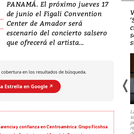
PANAMÁ. El próximo jueves 17
Video, Japón: Terremoto
V
de junio el Figali Convention
deja heridos y graves
‘
Center de Amador será
daños en Kumamoto
c
escenario del concierto salsero
s
que ofrecerá el artista...
s
 cobertura en los resultados de búsqueda.
a Estrella en Google ↗️
Un fuerte terremoto de magnitud
7,1 se registró este martes 28 de
julio en la prefectura de Kumamoto,
L
al sur de Japón, provocando una
s
emergencia de gran
...
p
parencia y confianza en Centroamérica: Grupo Ficohsa
r
d