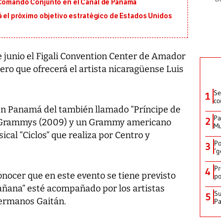
 Comando Conjunto en el Canal de Panamá
á el próximo objetivo estratégico de Estados Unidos
 junio el Figali Convention Center de Amador
sero que ofrecerá el artista nicaragüense Luis
Se
1
co
en Panamá del también llamado “Príncipe de
Pa
2
in Grammys (2009) y un Grammy americano
Mu
ical “Ciclos” que realiza por Centro y
Po
3
‘g
Pr
4
conocer que en este evento se tiene previsto
po
mañana” esté acompañado por los artistas
Su
5
ermanos Gaitán.
P