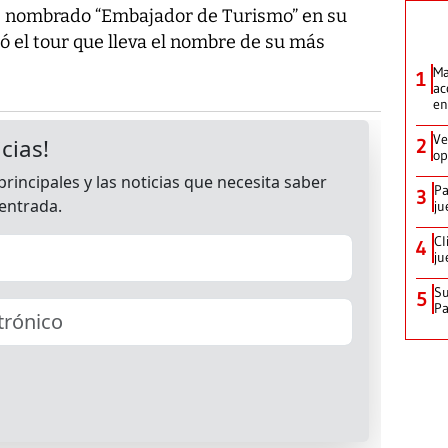
e nombrado “Embajador de Turismo” en su
ió el tour que lleva el nombre de su más
Ma
1
ac
en
Ve
2
op
Pa
3
ju
Cl
4
ju
Su
5
P