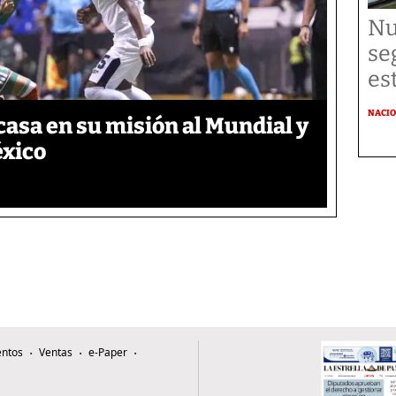
Nu
se
es
NACI
asa en su misión al Mundial y
éxico
ntos
Ventas
e-Paper