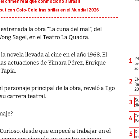
en el crimen real que conmocionó a Brasil
ebut con Colo-Colo tras brillar en el Mundial 2026
trenada la obra “La cuna del mal”, del
g Sagel, en el Teatro La Quadra.
la novela llevada al cine en el año 1968, El
IM
1
as actuaciones de Yimara Pérez, Enrique
pr
zo
 Tapia.
EN
2
Re
 personaje principal de la obra, reveló a Ego
2
su carrera teatral.
Su
3
di
naje?
Co
4
Pa
urioso, desde que empecé a trabajar en el
Di
5
re
os como por ejemplo, en nuestra primera