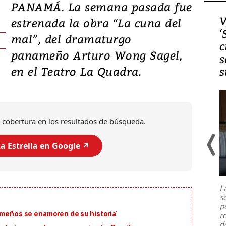
PANAMÁ. La semana pasada fue
Video, Japón: Terremoto
V
estrenada la obra “La cuna del
deja heridos y graves
‘
mal”, del dramaturgo
daños en Kumamoto
c
panameño Arturo Wong Sagel,
s
en el Teatro La Quadra.
s
 cobertura en los resultados de búsqueda.
a Estrella en Google ↗️
Un fuerte terremoto de magnitud
7,1 se registró este martes 28 de
julio en la prefectura de Kumamoto,
L
al sur de Japón, provocando una
s
emergencia de gran
...
p
ameños se enamoren de su historia’
r
d