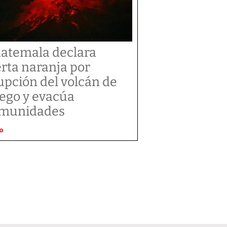
atemala declara
erta naranja por
upción del volcán de
ego y evacúa
munidades
O