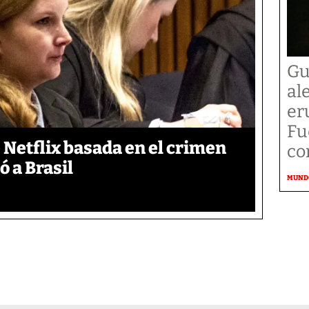
Gu
al
er
Fu
de Netflix basada en el crimen
co
 a Brasil
MUND