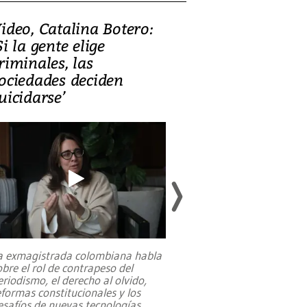
ideo, Catalina Botero:
Video: Lula la
Si la gente elige
candidatura 
riminales, las
promesas de i
ociedades deciden
en defensa, ed
uicidarse’
tierras raras
a exmagistrada colombiana habla
Entre recuerdos y es
obre el rol de contrapeso del
referencias hacia sus
eriodismo, el derecho al olvido,
presidente de Brasil,
eformas constitucionales y los
da Silva, oficializó 
esafíos de nuevas tecnologías
...
candidatura
...