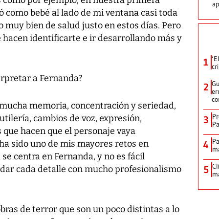
ap
ó como bebé al lado de mi ventana casi toda
 muy bien de salud justo en estos días. Pero
e hacen identificarte e ir desarrollando más y
‘E
1
cr
erpretar a Fernanda?
Gu
2
er
co
 mucha memoria, concentración y seriedad,
Pr
tilería, cambios de voz, expresión,
3
Pa
 que hacen que el personaje vaya
Pa
ha sido uno de mis mayores retos en
4
ma
 se centra en Fernanda, y no es fácil
Cl
uidar cada detalle con mucho profesionalismo
5
ma
bras de terror que son un poco distintas a lo