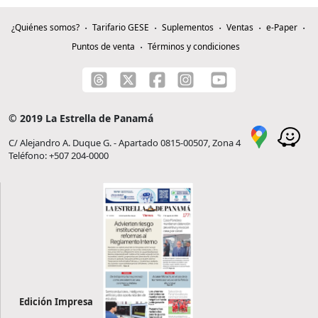
¿Quiénes somos?
Tarifario GESE
Suplementos
Ventas
e-Paper
Puntos de venta
Términos y condiciones
© 2019 La Estrella de Panamá
C/ Alejandro A. Duque G. - Apartado 0815-00507, Zona 4
Teléfono: +507 204-0000
Edición Impresa