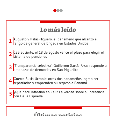
Lo más leído
Augusto Villalaz-Higuero, el panameño que alcanzó el
1
rango de general de brigada en Estados Unidos
CSS advierte: el 18 de agosto vence el plazo para elegir el
2
sistema de pensiones
‘Transparencia selectiva’: Guillermo García Rivas responde a
3
amenazas de denuncias en San Miguelito
Guerra Rusia-Ucrania: otros dos panameños logran ser
4
repatriados y emprenden su regreso a Panamá
¿Qué hace Infantino en Cali? La verdad sobre su presencia
5
con De la Espriella
Últimas noticias