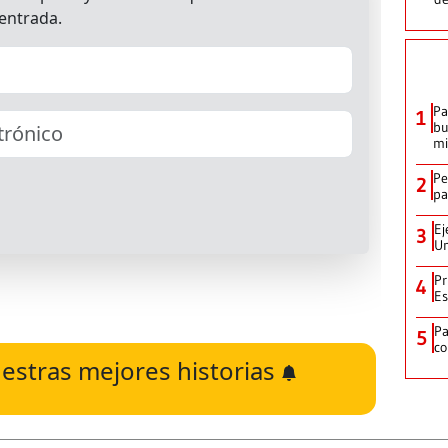
Pa
1
bu
mi
Pe
2
pa
Ej
3
Un
Pr
4
Es
P
5
co
estras mejores historias