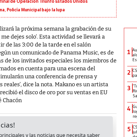
n final de Operación Triunfo Estados Unidos
a, Policía Municipal bajo la lupa
izará la próxima semana la grabación de su
me dejes solo’. Esta actividad se llevará a
ir de las 3:00 de la tarde en el salón
Au
1
Según un comunicado de Panama Music, es de
al
Es
 de los invitados especiales los miembros de
omados en cuenta para una escena del
CS
2
pa
simularán una conferencia de prensa y
reales’, dice la nota. Makano es un artista
‘T
3
Ri
ecibió el disco de oro por su ventas en EU
Sa
sé Chacón
Gu
4
lo
re
CS
5
ju
de