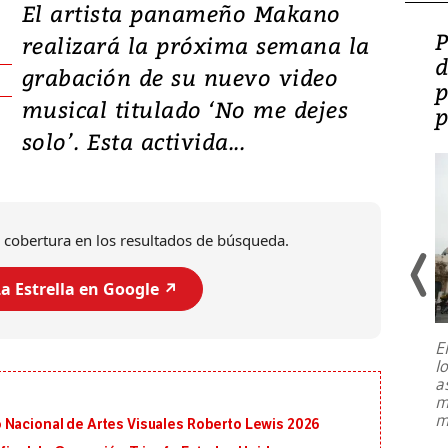
El artista panameño Makano
Video: Lula lanza su
P
realizará la próxima semana la
candidatura con
d
grabación de su nuevo video
promesas de inversión
p
musical titulado ‘No me dejes
en defensa, educación y
p
solo’. Esta activida...
tierras raras
 cobertura en los resultados de búsqueda.
a Estrella en Google ↗️
E
l
Entre recuerdos y escuetas
a
referencias hacia sus adversarios, el
m
presidente de Brasil, Luiz Inácio Lula
m
 Nacional de Artes Visuales Roberto Lewis 2026
da Silva, oficializó este domingo su
candidatura
...