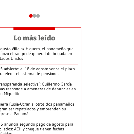
Lo más leído
gusto Villalaz-Higuero, el panameño que
canzó el rango de general de brigada en
tados Unidos
S advierte: el 18 de agosto vence el plazo
ra elegir el sistema de pensiones
ransparencia selectiva’: Guillermo García
vas responde a amenazas de denuncias en
n Miguelito
erra Rusia-Ucrania: otros dos panameños
gran ser repatriados y emprenden su
greso a Panamá
S anuncia segundo pago de agosto para
bilados: ACH y cheque tienen fechas
finidas