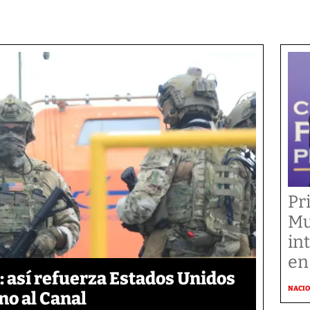
Pr
Mu
in
en
 así refuerza Estados Unidos
NACI
no al Canal