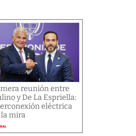
imera reunión entre
lino y De La Espriella:
terconexión eléctrica
 la mira
ONAL