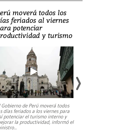
erú moverá todos los
Video, Catalin
ías feriados al viernes
‘Si la gente el
ara potenciar
criminales, la
roductividad y turismo
sociedades de
suicidarse’
l Gobierno de Perú moverá todos
os días feriados a los viernes para
La exmagistrada co
sí potenciar el turismo interno y
sobre el rol de contr
ejorar la productividad, informó el
periodismo, el derech
inistro
...
reformas constitucio
desafíos de nuevas t