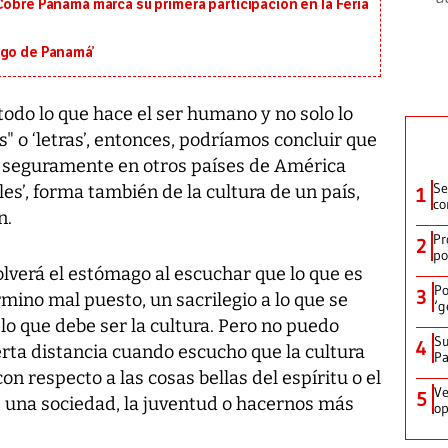
Cobre Panamá marca su primera participación en la Feria
igo de Panamá’
 todo lo que hace el ser humano y no solo lo
" o ‘letras’, entonces, podríamos concluir que
y seguramente en otros países de América
Se
les’, forma también de la cultura de un país,
1
co
n.
Pr
2
po
volverá el estómago al escuchar que lo que es
Po
3
mino mal puesto, un sacrilegio a lo que se
‘g
 lo que debe ser la cultura. Pero no puedo
Su
4
rta distancia cuando escucho que la cultura
P
 respecto a las cosas bellas del espíritu o el
Ve
5
e una sociedad, la juventud o hacernos más
op