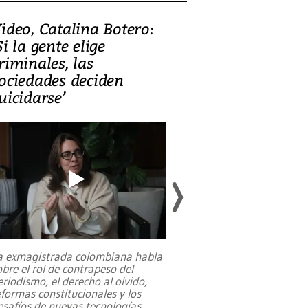
ideo, Catalina Botero:
Video: Lula la
Si la gente elige
candidatura 
riminales, las
promesas de i
ociedades deciden
en defensa, ed
uicidarse’
tierras raras
a exmagistrada colombiana habla
Entre recuerdos y es
obre el rol de contrapeso del
referencias hacia sus
eriodismo, el derecho al olvido,
presidente de Brasil,
eformas constitucionales y los
da Silva, oficializó 
esafíos de nuevas tecnologías
...
candidatura
...