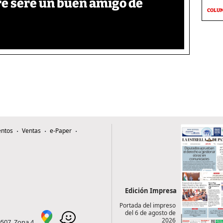
re seré un buen amigo de
COLU
ntos
Ventas
e-Paper
Edición Impresa
Portada del impreso
del 6 de agosto de
2026
0507, Zona 4