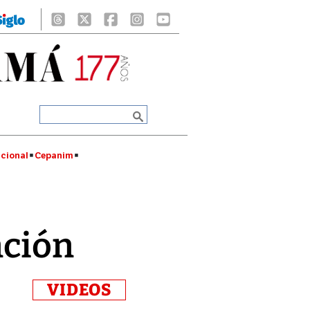
cional
Cepanim
nción
VIDEOS