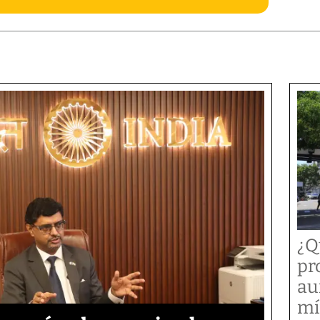
¿Q
pr
au
mí