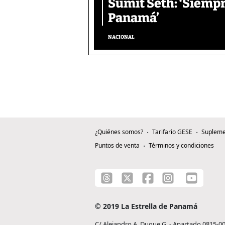
Sumit Seth: ‘Siemp
Panamá’
NACIONAL
¿Quiénes somos?
Tarifario GESE
Supleme
Puntos de venta
Términos y condiciones
© 2019 La Estrella de Panamá
C/ Alejandro A. Duque G. - Apartado 0815-0