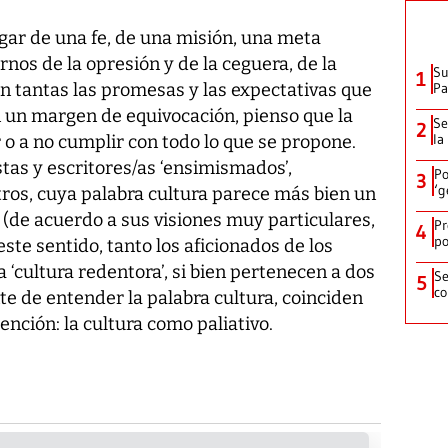
ugar de una fe, de una misión, una meta
rnos de la opresión y de la ceguera, de la
Su
1
n tantas las promesas y las expectativas que
P
on un margen de equivocación, pienso que la
Se
2
la
o a no cumplir con todo lo que se propone.
stas y escritores/as ‘ensimismados’,
Po
3
‘g
 otros, cuya palabra cultura parece más bien un
 (de acuerdo a sus visiones muy particulares,
Pr
4
po
ste sentido, tanto los aficionados de los
a ‘cultura redentora’, si bien pertenecen a dos
Se
5
co
 de entender la palabra cultura, coinciden
ención: la cultura como paliativo.