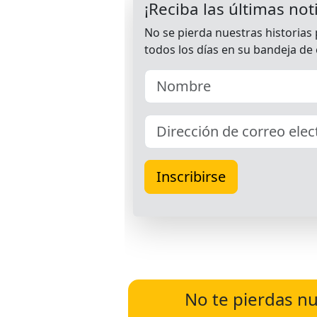
No te pierdas nu