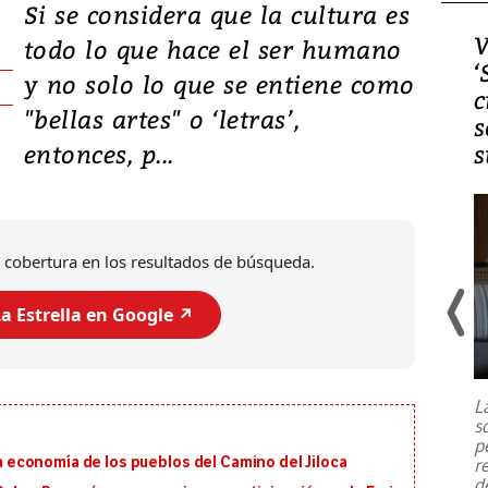
Si se considera que la cultura es
Video, Japón: Terremoto
V
todo lo que hace el ser humano
deja heridos y graves
‘
y no solo lo que se entiene como
daños en Kumamoto
c
"bellas artes" o ‘letras’,
s
entonces, p...
s
 cobertura en los resultados de búsqueda.
a Estrella en Google ↗️
Un fuerte terremoto de magnitud
7,1 se registró este martes 28 de
julio en la prefectura de Kumamoto,
L
al sur de Japón, provocando una
s
emergencia de gran
...
p
 la economía de los pueblos del Camino del Jiloca
r
d