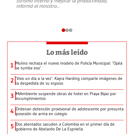
turismo interno y mejorar la productividad,
informó el ministro
...
Lo más leído
Mulino rechaza el nuevo modelo de Policía Municipal: ‘Ojalá
1
se tumbe eso’
‘Vivo un día a la vez’: Kayra Harding comparte imágenes de
2
la despedida de su esposo
MiAmbiente suspende obras de hotel en Playa Bijao por
3
incumplimientos
Ordenan detención provisional de adolescente por presunta
4
posesión de arma en colegio
Dos atentados sacuden a Colombia en el primer día de
5
gobierno de Abelardo De La Espriella