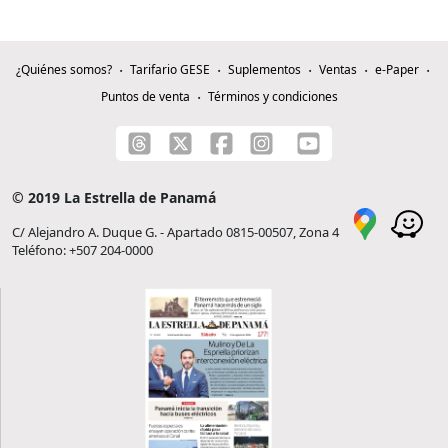
¿Quiénes somos?
Tarifario GESE
Suplementos
Ventas
e-Paper
Puntos de venta
Términos y condiciones
© 2019 La Estrella de Panamá
C/ Alejandro A. Duque G. - Apartado 0815-00507, Zona 4
Teléfono: +507 204-0000