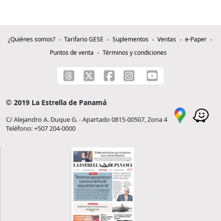
¿Quiénes somos?
Tarifario GESE
Suplementos
Ventas
e-Paper
Puntos de venta
Términos y condiciones
© 2019 La Estrella de Panamá
C/ Alejandro A. Duque G. - Apartado 0815-00507, Zona 4
Teléfono: +507 204-0000