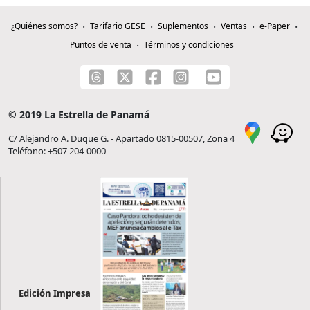
¿Quiénes somos?
Tarifario GESE
Suplementos
Ventas
e-Paper
Puntos de venta
Términos y condiciones
© 2019 La Estrella de Panamá
C/ Alejandro A. Duque G. - Apartado 0815-00507, Zona 4
Teléfono: +507 204-0000
Edición Impresa