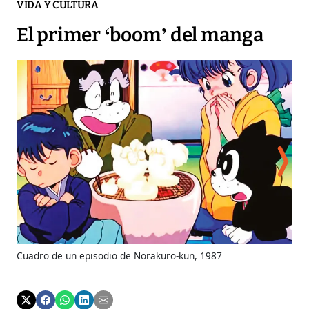
VIDA Y CULTURA
El primer ‘boom’ del manga
Cuadro de un episodio de Norakuro-kun, 1987
Fot
Nor