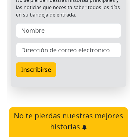
No te pierdas nuestras mejores
historias