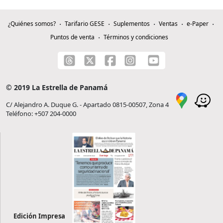
¿Quiénes somos?
Tarifario GESE
Suplementos
Ventas
e-Paper
Puntos de venta
Términos y condiciones
© 2019 La Estrella de Panamá
C/ Alejandro A. Duque G. - Apartado 0815-00507, Zona 4
Teléfono: +507 204-0000
Edición Impresa