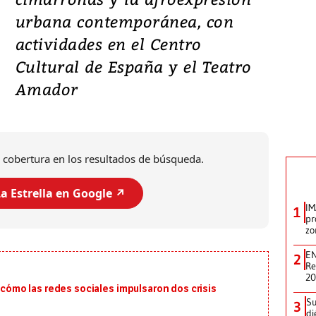
urbana contemporánea, con
actividades en el Centro
Cultural de España y el Teatro
Amador
 cobertura en los resultados de búsqueda.
a Estrella en Google ↗️
IM
1
pr
zo
EN
2
Re
2
: cómo las redes sociales impulsaron dos crisis
Su
3
di