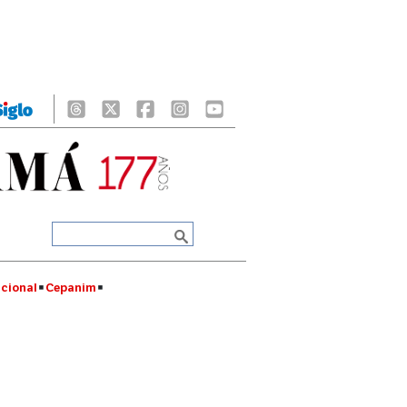
cional
Cepanim