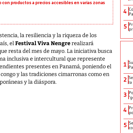
o con productos a precios accesibles en varias zonas
Co
4
Pa
Pr
5
pr
encia, la resiliencia y la riqueza de los
Festival Viva Nengre
ís, el
realizará
que resta del mes de mayo. La iniciativa busca
a inclusiva e intercultural que represente
Su
1
scendientes presentes en Panamá, poniendo el
P
l congo y las tradiciones cimarronas como en
Se
2
oráneas y la diáspora.
la
Po
3
‘g
Pr
4
po
Se
5
co