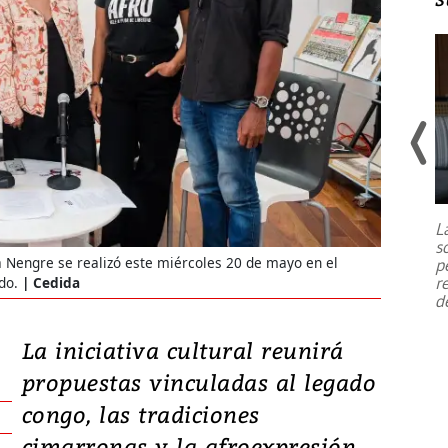
Un fuerte terremoto de magnitud
7,1 se registró este martes 28 de
julio en la prefectura de Kumamoto,
L
al sur de Japón, provocando una
s
emergencia de gran
...
a Nengre se realizó este miércoles 20 de mayo en el
p
r
do.
Cedida
d
La iniciativa cultural reunirá
propuestas vinculadas al legado
congo, las tradiciones
cimarronas y la afroexpresión