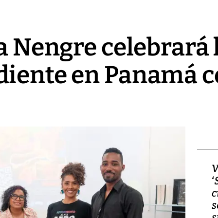
va Nengre celebrará 
diente en Panamá c
Video, Japón: Terremoto
V
deja heridos y graves
‘
daños en Kumamoto
c
s
s