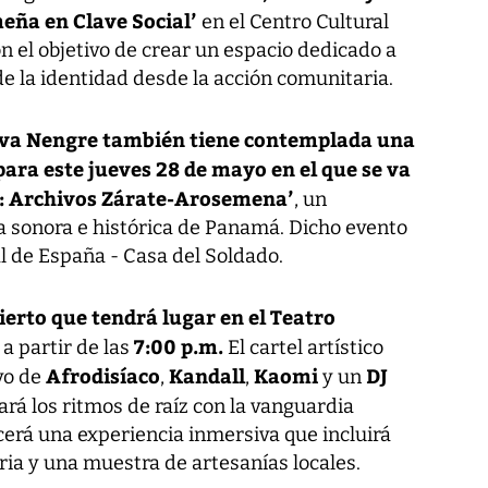
eña en Clave Social’
en el Centro Cultural
n el objetivo de crear un espacio dedicado a
 de la identidad desde la acción comunitaria.
Viva Nengre también tiene contemplada una
ara este jueves 28 de mayo en el que se va
z: Archivos Zárate-Arosemena’
, un
a sonora e histórica de Panamá. Dicho evento
al de España - Casa del Soldado.
ierto que tendrá lugar en el
Teatro
7:00 p.m.
a partir de las
El cartel artístico
Afrodisíaco
Kandall
Kaomi
DJ
vo de
,
,
y un
ará los ritmos de raíz con la vanguardia
cerá una experiencia inmersiva que incluirá
ia y una muestra de artesanías locales.