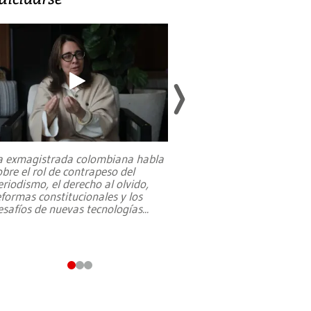
a exmagistrada colombiana habla
Entre recuerdos y es
obre el rol de contrapeso del
referencias hacia sus
eriodismo, el derecho al olvido,
presidente de Brasil,
eformas constitucionales y los
da Silva, oficializó 
esafíos de nuevas tecnologías
...
candidatura
...