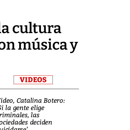
la cultura
on música y
VIDEOS
ideo, Catalina Botero:
Video: Lula la
Si la gente elige
candidatura 
riminales, las
promesas de i
ociedades deciden
en defensa, ed
uicidarse’
tierras raras