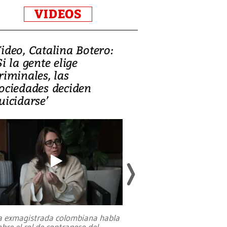
VIDEOS
ideo, Catalina Botero:
Video: Lula la
Si la gente elige
candidatura 
riminales, las
promesas de i
ociedades deciden
en defensa, ed
uicidarse’
tierras raras
a exmagistrada colombiana habla
Entre recuerdos y es
obre el rol de contrapeso del
referencias hacia sus