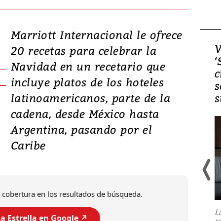
Marriott Internacional le ofrece
Video, Japón: Terremoto
V
20 recetas para celebrar la
deja heridos y graves
‘
Navidad en un recetario que
daños en Kumamoto
c
incluye platos de los hoteles
s
latinoamericanos, parte de la
s
cadena, desde México hasta
Argentina, pasando por el
Caribe
Un fuerte terremoto de magnitud
 cobertura en los resultados de búsqueda.
7,1 se registró este martes 28 de
julio en la prefectura de Kumamoto,
L
al sur de Japón, provocando una
a Estrella en Google ↗️
s