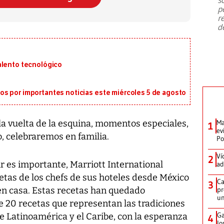
emergencia de gran
...
p
r
d
alento tecnológico
s por importantes noticias este miércoles 5 de agosto
 la vuelta de la esquina, momentos especiales,
Ma
1
ev
o, celebraremos en familia.
Po
Ví
2
 es importante, Marriott International
ad
etas de los chefs de sus hoteles desde México
Ca
3
en casa. Estas recetas han quedado
pr
un
e 20 recetas que representan las tradiciones
Ga
e Latinoamérica y el Caribe, con la esperanza
4
lo