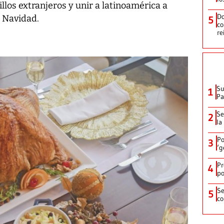
llos extranjeros y unir a latinoamérica a
Do
a Navidad.
5
co
re
Su
1
P
Se
2
la
Po
3
‘g
Pr
4
po
Se
5
co