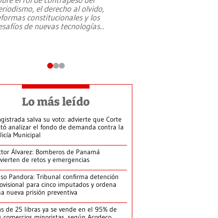
eriodismo, el derecho al olvido,
presidente de Brasil,
eformas constitucionales y los
da Silva, oficializó 
esafíos de nuevas tecnologías
...
candidatura
...
Lo más leído
gistrada salva su voto: advierte que Corte
itó analizar el fondo de demanda contra la
licía Municipal
ctor Álvarez: Bomberos de Panamá
vierten de retos y emergencias
so Pandora: Tribunal confirma detención
ovisional para cinco imputados y ordena
a nueva prisión preventiva
s de 25 libras ya se vende en el 95% de
s comercios minoristas, según Acodeco