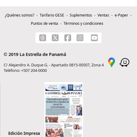
¿Quiénes somos?
Tarifario GESE
Suplementos
Ventas
e-Paper
Puntos de venta
Términos y condiciones
© 2019 La Estrella de Panamá
C/ Alejandro A. Duque G. - Apartado 0815-00507, Zona 4
Teléfono: +507 204-0000
Edición Impresa